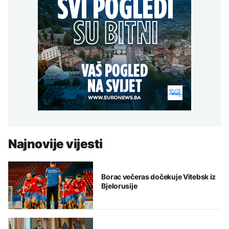
Najnovije vijesti
Borac večeras dočekuje Vitebsk iz
Bjelorusije