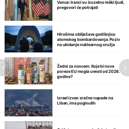
Vance: Iranci su izuzetno teški ljudi,
pregovori će potrajati
Hirošima obilježava godišnjicu
atomskog bombardovanja: Poziv
na ukidanje nuklearnog oružja
Žedni za novcem: Koje bi nove
poreze EU mogla uvesti od 2028.
godine?
Izrael izveo zračne napade na
Liban, ima poginulih