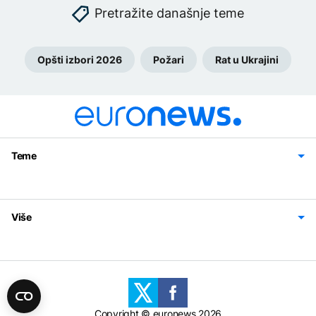
Pretražite današnje teme
Opšti izbori 2026
Požari
Rat u Ukrajini
Teme
Bosna i Hercegovina
Region
Svijet
Sport
Magazin
Više
Impressum
Kontakt
Politika privatnosti
Uslovi korišćenja
Copyright © euronews 2026