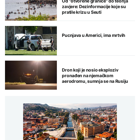
Od "otvorene granice" do teorija
zavjere: Dezinformacije koje su
pratile krizu u Seuti
Pucnjava u Americi, ima mrtvih
Dron koji je nosio eksploziv
pronađen na njemačkom
aerodromu, sumnja se na Rusiju