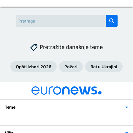
Pretražite današnje teme
Opšti izbori 2026
Požari
Rat u Ukrajini
Teme
Bosna i Hercegovina
Region
Svijet
Sport
Magazin
Više