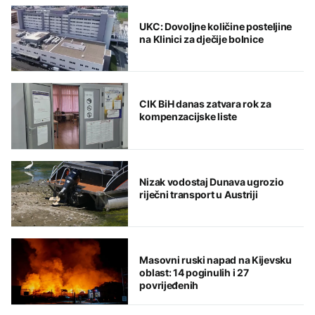
UKC: Dovoljne količine posteljine
na Klinici za dječije bolnice
CIK BiH danas zatvara rok za
kompenzacijske liste
Nizak vodostaj Dunava ugrozio
riječni transport u Austriji
Masovni ruski napad na Kijevsku
oblast: 14 poginulih i 27
povrijeđenih