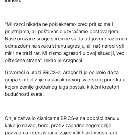
"Mi Iranci nikada ne pokleknemo pred pritiscima i
prijetnjama, ali poštovanje uzvraćamo poštovanjem.
Naše oružane snage spremne su da odgovore razornom
odmazdom na svaku stranu agresiju, ali naš narod voli
mir i ne traži rat. Mi nismo agresori u ovoj situaciji, već
oštećena strana", rekao je Araghchi.
Govoreći o ulozi BRICS-a, Araghchi je ocijenio da ta
grupa simbolizuje nastanak novog svjetskog poretka u
kojem zemlje globalnog juga postaju ključni kreatori
budućnosti sveta.
On je zahvalio članicama BRICS-a na podršci Iranu u,
kako je naveo, borbi protiv zapadne hegemonije i
pozvao na intenziviranje zajedničkih aktivnosti radi