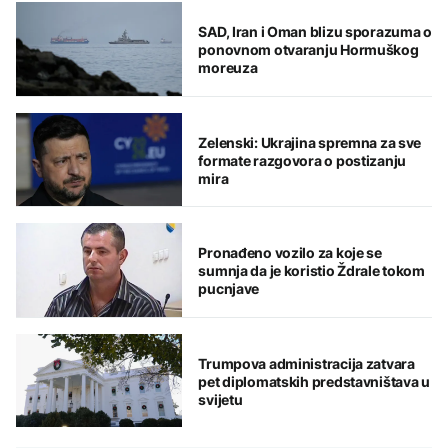
SAD, Iran i Oman blizu sporazuma o
ponovnom otvaranju Hormuškog
moreuza
Zelenski: Ukrajina spremna za sve
formate razgovora o postizanju
mira
Pronađeno vozilo za koje se
sumnja da je koristio Ždrale tokom
pucnjave
Trumpova administracija zatvara
pet diplomatskih predstavništava u
svijetu