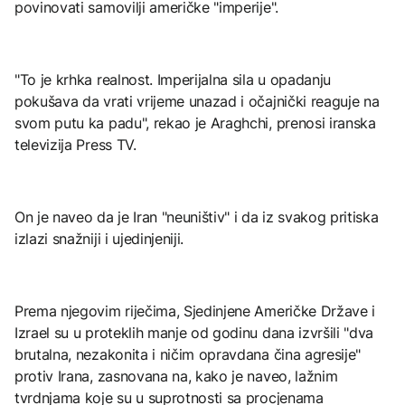
povinovati samovilji američke "imperije".
"To je krhka realnost. Imperijalna sila u opadanju
pokušava da vrati vrijeme unazad i očajnički reaguje na
svom putu ka padu", rekao je Araghchi, prenosi iranska
televizija Press TV.
On je naveo da je Iran "neuništiv" i da iz svakog pritiska
izlazi snažniji i ujedinjeniji.
Prema njegovim riječima, Sjedinjene Američke Države i
Izrael su u proteklih manje od godinu dana izvršili "dva
brutalna, nezakonita i ničim opravdana čina agresije"
protiv Irana, zasnovana na, kako je naveo, lažnim
tvrdnjama koje su u suprotnosti sa procjenama