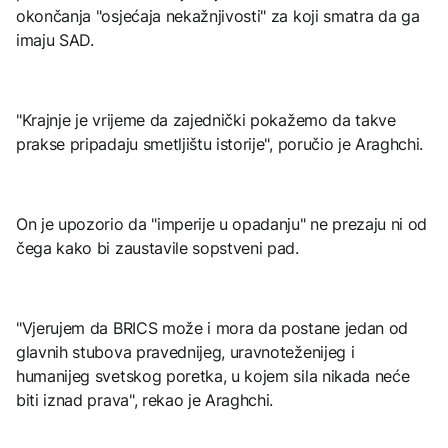
okončanja "osjećaja nekažnjivosti" za koji smatra da ga
imaju SAD.
"Krajnje je vrijeme da zajednički pokažemo da takve
prakse pripadaju smetljištu istorije", poručio je Araghchi.
On je upozorio da "imperije u opadanju" ne prezaju ni od
čega kako bi zaustavile sopstveni pad.
"Vjerujem da BRICS može i mora da postane jedan od
glavnih stubova pravednijeg, uravnoteženijeg i
humanijeg svetskog poretka, u kojem sila nikada neće
biti iznad prava", rekao je Araghchi.