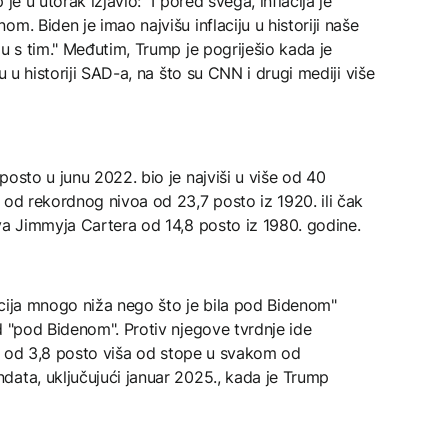
je u utorak izjavio: "I pored svega, inflacija je
m. Biden je imao najvišu inflaciju u historiji naše
u s tim." Međutim, Trump je pogriješio kada je
u u historiji SAD-a, na što su CNN i drugi mediji više
osto u junu 2022. bio je najviši u više od 40
 od rekordnog nivoa od 23,7 posto iz 1920. ili čak
va Jimmyja Cartera od 14,8 posto iz 1980. godine.
acija mnogo niža nego što je bila pod Bidenom"
d "pod Bidenom". Protiv njegove tvrdnje ide
ije od 3,8 posto viša od stope u svakom od
data, uključujući januar 2025., kada je Trump