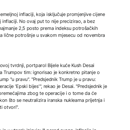
meljnoj inflaciji, koja isključuje promjenjive cijene
nflaciji. No ovaj put to nije precizirao, a bez
je najmanje 2,5 posto prema indeksu potrošačkih
ena lične potrošnje u svakom mjesecu od novembra
oj tvrdnji, portparol Bijele kuće Kush Desai
 Trumpov tim: ignorisao je konkretno pitanje o
Trump "u pravu". "Predsjednik Trump je u pravu:
operacije 'Epski bijes'", rekao je Desai. "Predsjednik je
oremećajima zbog te operacije i o tome da će
akon što se neutralizira iranska nuklearna prijetnja i
 otvori".