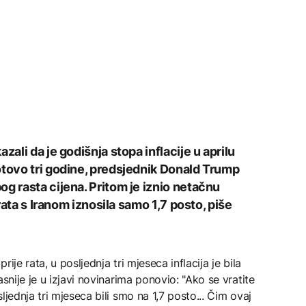
zali da je godišnja stopa inflacije u aprilu
otovo tri godine, predsjednik Donald Trump
g rasta cijena. Pritom je iznio netačnu
 rata s Iranom iznosila samo 1,7 posto, piše
ije rata, u posljednja tri mjeseca inflacija je bila
snije je u izjavi novinarima ponovio: "Ako se vratite
ljednja tri mjeseca bili smo na 1,7 posto... Čim ovaj