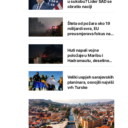
u sukobu? Lider SAD se
obratio naciji
Šteta od požara oko 19
milijardi evra, EU
preusmjerava fokus na
prevenciju
Huti napali vojne
položaje u Maribu i
Hadramautu, desetine
stradalih
Veliki uspjeh sarajevskih
planinara, osvojili najviši
vrh Turske