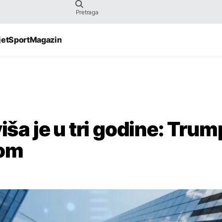
jet
Sport
Magazin
iša je u tri godine: Trum
nom