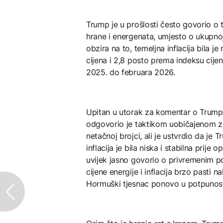
Trump je u prošlosti često govorio o te
hrane i energenata, umjesto o ukupnoj i
obzira na to, temeljna inflacija bila 
cijena i 2,8 posto prema indeksu cij
2025. do februara 2026.
Upitan u utorak za komentar o Trumpov
odgovorio je taktikom uobičajenom za
netačnoj brojci, ali je ustvrdio da je 
inflacija je bila niska i stabilna prije 
uvijek jasno govorio o privremenim p
cijene energije i inflacija brzo pasti n
Hormuški tjesnac ponovo u potpunosti