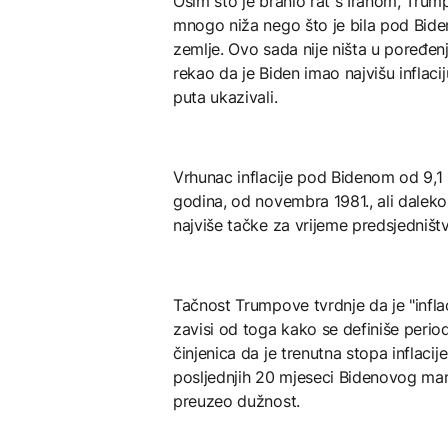
Osim što je branio rat s Iranom, Trump 
mnogo niža nego što je bila pod Bideno
zemlje. Ovo sada nije ništa u poređenj
rekao da je Biden imao najvišu inflacij
puta ukazivali.
Vrhunac inflacije pod Bidenom od 9,1 p
godina, od novembra 1981., ali daleko
najviše tačke za vrijeme predsjedništ
Tačnost Trumpove tvrdnje da je "infl
zavisi od toga kako se definiše perio
činjenica da je trenutna stopa inflac
posljednjih 20 mjeseci Bidenovog man
preuzeo dužnost.