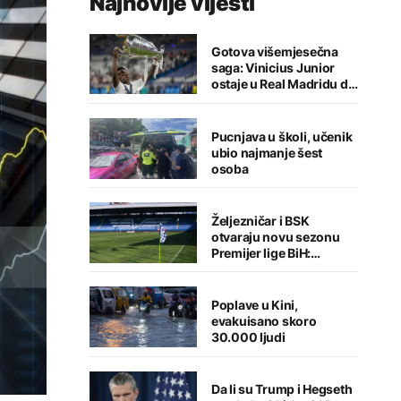
Najnovije vijesti
Gotova višemjesečna
saga: Vinicius Junior
ostaje u Real Madridu do
2032. godine
Pucnjava u školi, učenik
ubio najmanje šest
osoba
Željezničar i BSK
otvaraju novu sezonu
Premijer lige BiH:
Sarajlije u problemima,
Banjalučani pišu istoriju
Poplave u Kini,
evakuisano skoro
30.000 ljudi
Da li su Trump i Hegseth