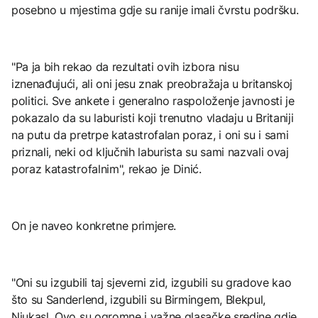
posebno u mjestima gdje su ranije imali čvrstu podršku.
"Pa ja bih rekao da rezultati ovih izbora nisu
iznenađujući, ali oni jesu znak preobražaja u britanskoj
politici. Sve ankete i generalno raspoloženje javnosti je
pokazalo da su laburisti koji trenutno vladaju u Britaniji
na putu da pretrpe katastrofalan poraz, i oni su i sami
priznali, neki od ključnih laburista su sami nazvali ovaj
poraz katastrofalnim", rekao je Dinić.
On je naveo konkretne primjere.
"Oni su izgubili taj sjeverni zid, izgubili su gradove kao
što su Sanderlend, izgubili su Birmingem, Blekpul,
Njukasl. Ovo su ogromne i važne glasačke sredine gdje