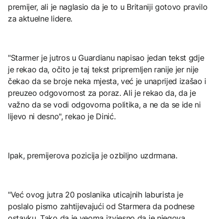
premijer, ali je naglasio da je to u Britaniji gotovo pravilo
za aktuelne lidere.
"Starmer je jutros u Guardianu napisao jedan tekst gdje
je rekao da, očito je taj tekst pripremljen ranije jer nije
čekao da se broje neka mjesta, već je unaprijed izašao i
preuzeo odgovornost za poraz. Ali je rekao da, da je
važno da se vodi odgovorna politika, a ne da se ide ni
lijevo ni desno", rekao je Dinić.
Ipak, premijerova pozicija je ozbiljno uzdrmana.
"Već ovog jutra 20 poslanika uticajnih laburista je
poslalo pismo zahtijevajući od Starmera da podnese
ostavku. Tako da je veoma izvjesno da je njegova