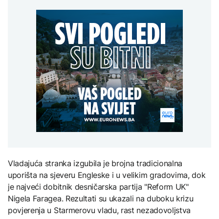
Trump: Iran će biti 'vrlo
Grada sankcionisan
AKTUELNO
na Mjesec
teško pogođen' ako ne
zbog isticanja zastave sa
otvori Hormuški moreuz
ljiljanima
Spajić odbacio
'veoma brzo'
CRNA HRONIKA
mogućnost EU za
gradnju migrantskih
Muškarac iz Novog
centara u Crnoj Gori
TEHNOLOGIJA
Grada sankcionisan
AKTUELNO
zbog isticanja zastave sa
Britanska kraljevska
ljiljanima
kovnica iz elektronskog
Stotine ljudi na granici
otpada izdvaja zlato
Maroka i Seute tragaju za
nestalim članovima
porodica
ZDRAVLJE
Ruska vakcina protiv
melanoma: Prvi pacijent
uskoro završava terapiju
Vladajuća stranka izgubila je brojna tradicionalna
uporišta na sjeveru Engleske i u velikim gradovima, dok
je najveći dobitnik desničarska partija "Reform UK"
Nigela Faragea. Rezultati su ukazali na duboku krizu
povjerenja u Starmerovu vladu, rast nezadovoljstva