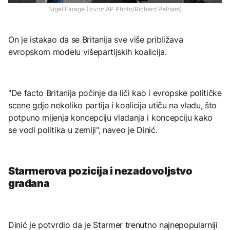
Nigel Farage (Izvor: AP Photo/Richard Pelham)
On je istakao da se Britanija sve više približava
evropskom modelu višepartijskih koalicija.
"De facto Britanija počinje da liči kao i evropske političke
scene gdje nekoliko partija i koalicija utiču na vladu, što
potpuno mijenja koncepciju vladanja i koncepciju kako
se vodi politika u zemlji", naveo je Dinić.
Starmerova pozicija i nezadovoljstvo
građana
Dinić je potvrdio da je Starmer trenutno najnepopularniji