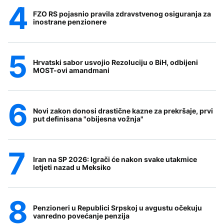
FZO RS pojasnio pravila zdravstvenog osiguranja za
inostrane penzionere
Hrvatski sabor usvojio Rezoluciju o BiH, odbijeni
MOST-ovi amandmani
Novi zakon donosi drastične kazne za prekršaje, prvi
put definisana "obijesna vožnja"
Iran na SP 2026: Igrači će nakon svake utakmice
letjeti nazad u Meksiko
Penzioneri u Republici Srpskoj u avgustu očekuju
vanredno povećanje penzija