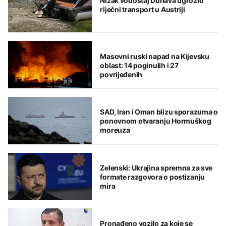
Nizak vodostaj Dunava ugrozio
riječni transport u Austriji
Masovni ruski napad na Kijevsku
oblast: 14 poginulih i 27
povrijeđenih
SAD, Iran i Oman blizu sporazuma o
ponovnom otvaranju Hormuškog
moreuza
Zelenski: Ukrajina spremna za sve
formate razgovora o postizanju
mira
Pronađeno vozilo za koje se