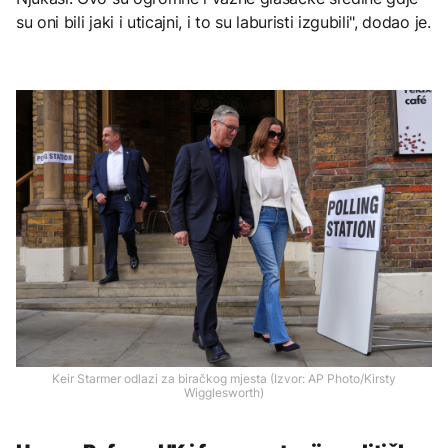
su oni bili jaki i uticajni, i to su laburisti izgubili", dodao je.
Keir Starmer odlazi za biračkog mjesta (Izvor: AP Photo/Kirsty
Wigglesworth)