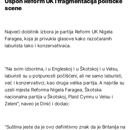
Uspon Reform UK i fragmentacija političke
scene
Najveći dobitnik izbora je partija Reform UK Nigela
Faragea, koja je privukla glasove kako razočaranih
laburista tako i konzervativaca.
"Na svim izborima, i u Engleskoj i u Škotskoj i u Velsu,
laburisti su u potpunosti počišćeni, ali ne samo laburisti,
već i konzervativci, kao druga velika partija. A najviše su
uzeli mjesta Reforma Nigela Faragea, Škotska
nacionalna partija u Škotskoj, Plaid Cymru u Velsu i
Zeleni", naveo je Dinić i dodao:
"Suština jeste da je ovo definitivno znak da je Britanija na