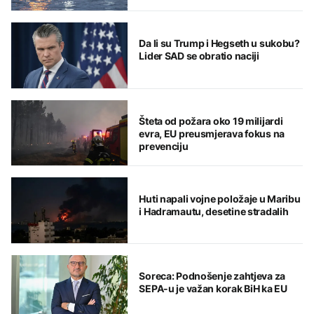
Da li su Trump i Hegseth u sukobu?
Lider SAD se obratio naciji
Šteta od požara oko 19 milijardi
evra, EU preusmjerava fokus na
prevenciju
Huti napali vojne položaje u Maribu
i Hadramautu, desetine stradalih
Soreca: Podnošenje zahtjeva za
SEPA-u je važan korak BiH ka EU