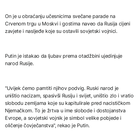
On je u obraćanju učesnicima svečane parade na
Crvenom trgu u Moskvi i gostima naveo da Rusija cijeni
zavjete i nasljeđe koje su ostavili sovjetski vojnici.
Putin je istakao da ljubav prema otadžbini ujedinjuje
narod Rusije.
"Uvijek ćemo pamtiti njihov podvig. Ruski narod je
uništio nacizam, spasivši Rusiju i svijet, uništio zlo i vratio
slobodu zemljama koje su kapitulirale pred nacističkom
Njemačkom. To je žrtva u ime slobode i dostojanstva
Evrope, a sovjetski vojnik je simbol velike pobjede i
oličenje čovječanstva", rekao je Putin.