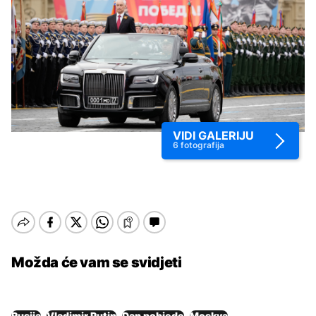
VIDI GALERIJU
6
fotografija
Možda će vam se svidjeti
Rusija
Vladimir Putin
Dan pobjede
Moskva