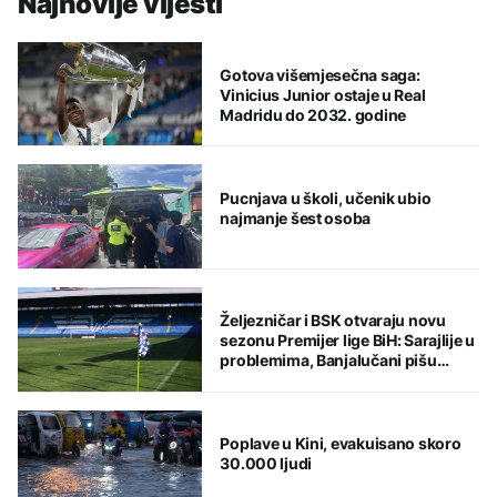
Najnovije vijesti
Gotova višemjesečna saga:
Vinicius Junior ostaje u Real
Madridu do 2032. godine
Pucnjava u školi, učenik ubio
najmanje šest osoba
Željezničar i BSK otvaraju novu
sezonu Premijer lige BiH: Sarajlije u
problemima, Banjalučani pišu
istoriju
Poplave u Kini, evakuisano skoro
30.000 ljudi