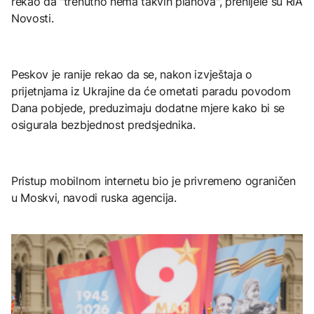
rekao da "trenutno nema takvih planova", prenijele su RIA
Novosti.
Peskov je ranije rekao da se, nakon izvještaja o
prijetnjama iz Ukrajine da će ometati paradu povodom
Dana pobjede, preduzimaju dodatne mjere kako bi se
osigurala bezbjednost predsjednika.
Pristup mobilnom internetu bio je privremeno ograničen
u Moskvi, navodi ruska agencija.