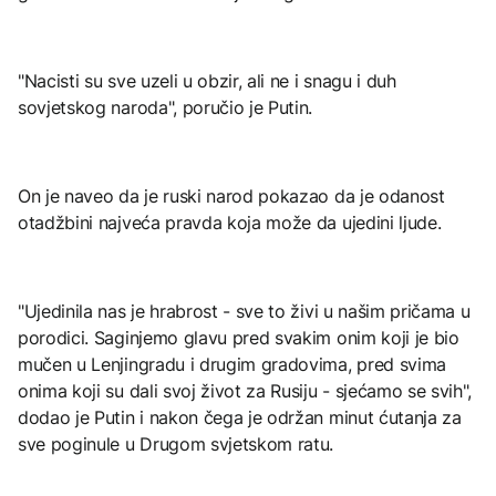
"Nacisti su sve uzeli u obzir, ali ne i snagu i duh
sovjetskog naroda", poručio je Putin.
On je naveo da je ruski narod pokazao da je odanost
otadžbini najveća pravda koja može da ujedini ljude.
"Ujedinila nas je hrabrost - sve to živi u našim pričama u
porodici. Saginjemo glavu pred svakim onim koji je bio
mučen u Lenjingradu i drugim gradovima, pred svima
onima koji su dali svoj život za Rusiju - sjećamo se svih",
dodao je Putin i nakon čega je održan minut ćutanja za
sve poginule u Drugom svjetskom ratu.