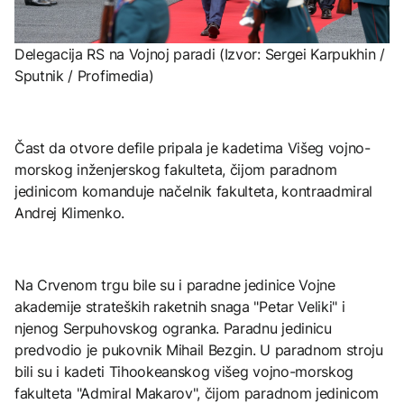
Delegacija RS na Vojnoj paradi (Izvor: Sergei Karpukhin /
Sputnik / Profimedia)
Čast da otvore defile pripala je kadetima Višeg vojno-
morskog inženjerskog fakulteta, čijom paradnom
jedinicom komanduje načelnik fakulteta, kontraadmiral
Andrej Klimenko.
Na Crvenom trgu bile su i paradne jedinice Vojne
akademije strateških raketnih snaga "Petar Veliki" i
njenog Serpuhovskog ogranka. Paradnu jedinicu
predvodio je pukovnik Mihail Bezgin. U paradnom stroju
bili su i kadeti Tihookeanskog višeg vojno-morskog
fakulteta "Admiral Makarov", čijom paradnom jedinicom