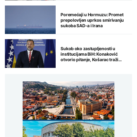
Poremećaji u Hormuzu: Promet
prepolovljen uprkos smirivanju
sukoba SAD-a i Irana
Sukob oko zastupljenosti u
institucijama BiH: Konaković
otvorio pitanje, Košarac traži
odgovore