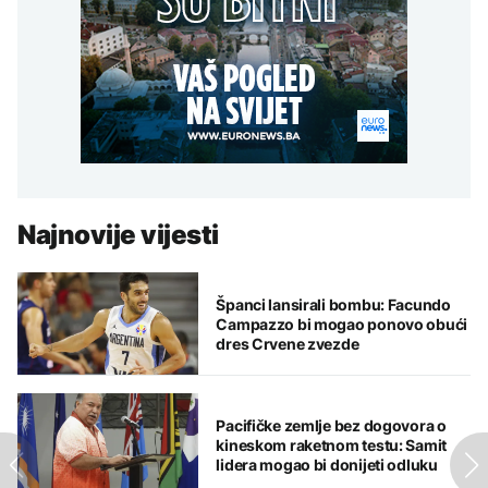
Najnovije vijesti
Španci lansirali bombu: Facundo
Campazzo bi mogao ponovo obući
dres Crvene zvezde
Pacifičke zemlje bez dogovora o
kineskom raketnom testu: Samit
lidera mogao bi donijeti odluku