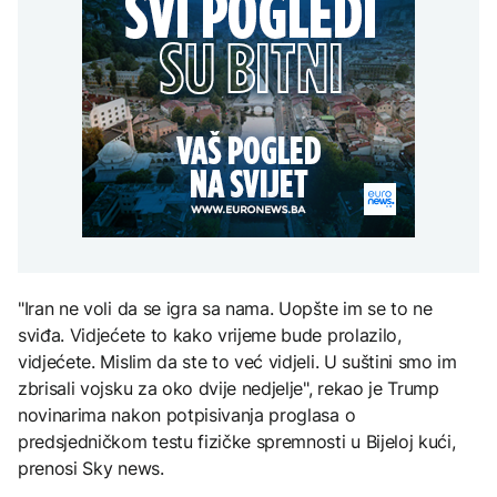
Požar u centralnoj
retroaktivne razlike plata
POLITIKA
na Mjesec
Grčkoj uglavnom
za zaposlene u
stavljen pod kontrolu
institucijama BiH
Vučić: Samo zahvaljujući
DRUŠTVO
Republici Srpskoj BiH
nije priznala nezavisnost
Počinje isplata
Kosova*
TEHNOLOGIJA
retroaktivne razlike plata
FOKUS
za zaposlene u
Britanska kraljevska
institucijama BiH
kovnica iz elektronskog
SZO pojačava pomoć
otpada izdvaja zlato
Kongu zbog epidemije
ebole, skoro 4.000
zaraženih
ZDRAVLJE
"Iran ne voli da se igra sa nama. Uopšte im se to ne
Ruska vakcina protiv
sviđa. Vidjećete to kako vrijeme bude prolazilo,
melanoma: Prvi pacijent
uskoro završava terapiju
vidjećete. Mislim da ste to već vidjeli. U suštini smo im
zbrisali vojsku za oko dvije nedjelje", rekao je Trump
novinarima nakon potpisivanja proglasa o
predsjedničkom testu fizičke spremnosti u Bijeloj kući,
prenosi Sky news.