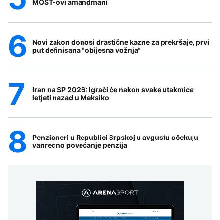
MOST-ovi amandmani
Novi zakon donosi drastične kazne za prekršaje, prvi
put definisana "obijesna vožnja"
Iran na SP 2026: Igrači će nakon svake utakmice
letjeti nazad u Meksiko
Penzioneri u Republici Srpskoj u avgustu očekuju
vanredno povećanje penzija