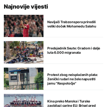
Najnovije vijesti
Navijači Trabzonspora priredili
veliki doček Mohamedu Salahu
Predsjednik Seute: Gradom i dalje
luta 6.000 migranata
Protest zbog neisplaćenih plata:
Zenički rudari ne žele napustiti
jamu "Raspotočje"
Kina preko Maroka i Turske
zaobilazi carine EU: Brisel pred