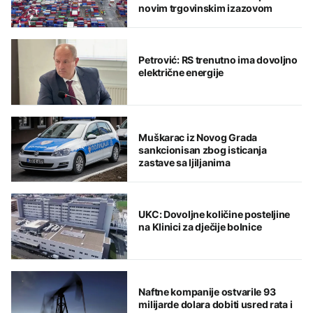
novim trgovinskim izazovom
Petrović: RS trenutno ima dovoljno
električne energije
Muškarac iz Novog Grada
sankcionisan zbog isticanja
zastave sa ljiljanima
UKC: Dovoljne količine posteljine
na Klinici za dječije bolnice
Naftne kompanije ostvarile 93
milijarde dolara dobiti usred rata i