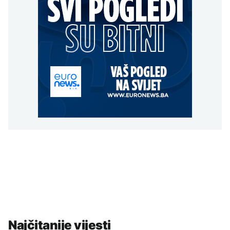
Najčitanije vijesti