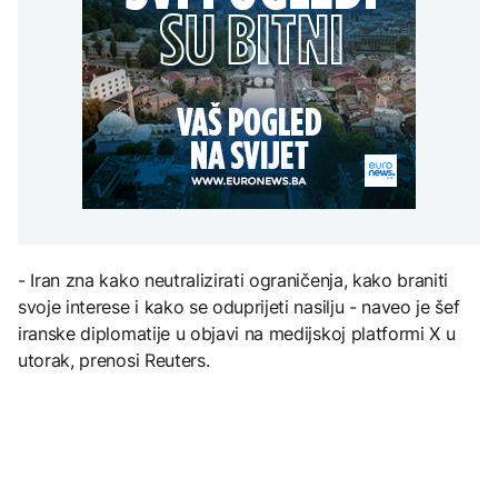
SAD uvele nove sankcije
mogli uskoro biti vraćeni
Kubi
na posao
Grgurević traži
DRUŠTVO
odgovore o planiranoj
solarnoj elektrani u
Mostar: Otpušteni
blizini Manastira Ostrog
ZDRAVLJE
radnici iz Komunalnog bi
AKTUELNO
mogli uskoro biti vraćeni
Šta je Ciklospora i da li
na posao
prijeti širenje u Evropi?
Zelenski smijenio
ambasadore u Hrvatskoj
i Crnoj Gori
KULTURA
- Iran zna kako neutralizirati ograničenja, kako braniti
Sarajevo Fest početkom
septembra: Stiže
svoje interese i kako se oduprijeti nasilju - naveo je šef
evropski pozorišni
iranske diplomatije u objavi na medijskoj platformi X u
spektakl “Brechtovi
duhovi”
utorak, prenosi Reuters.