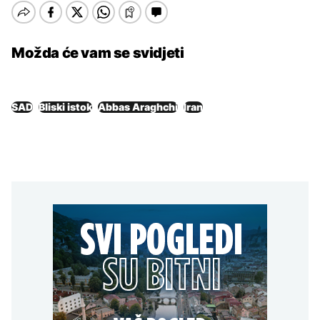
Možda će vam se svidjeti
SAD
Bliski istok
Abbas Araghchi
Iran