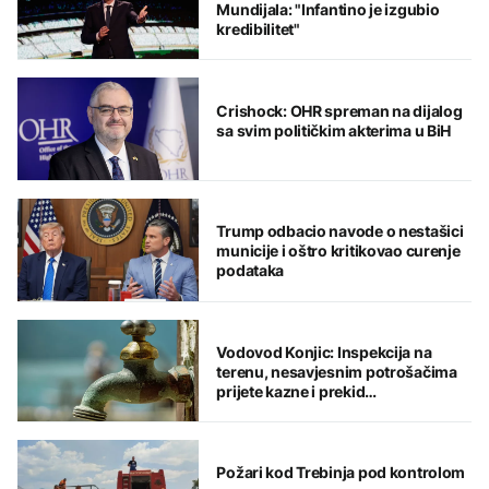
Mundijala: "Infantino je izgubio
kredibilitet"
Crishock: OHR spreman na dijalog
sa svim političkim akterima u BiH
Trump odbacio navode o nestašici
municije i oštro kritikovao curenje
podataka
Vodovod Konjic: Inspekcija na
terenu, nesavjesnim potrošačima
prijete kazne i prekid
vodosnabdijevanja
Požari kod Trebinja pod kontrolom