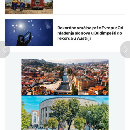
Rekordne vrućine prže Evropu: Od
hlađenja slonova u Budimpešti do
rekorda u Austriji