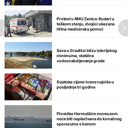
odgovore
Protest u RMU Zenica: Rudari u
teškom stanju, dvojici ukazana
Hitna medicinska pomoć
Sava u Gradišci blizu istorijskog
minimuma, stabilno
vodosnabdijevanje grada
Svjetske cijene hrane najviše u
posljednje tri godine
Plovidba Hormuškim moreuzom
neće biti naplaćivana do konačnog
sporazuma s Iranom