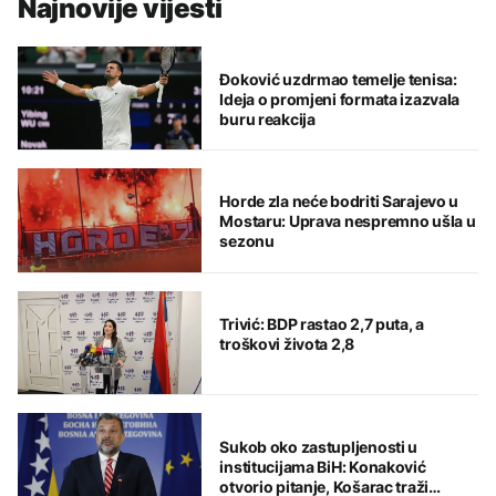
Najnovije vijesti
Đoković uzdrmao temelje tenisa:
Ideja o promjeni formata izazvala
buru reakcija
Horde zla neće bodriti Sarajevo u
Mostaru: Uprava nespremno ušla u
sezonu
Trivić: BDP rastao 2,7 puta, a
troškovi života 2,8
Sukob oko zastupljenosti u
institucijama BiH: Konaković
otvorio pitanje, Košarac traži