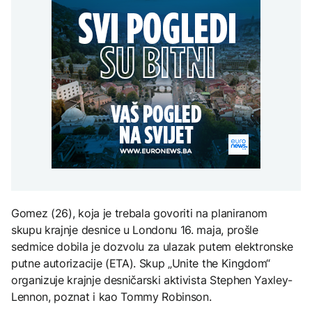
Poremećaji u Hormuzu:
aktivan, gust dim
AKTUELNO
djece moraju platiti 942
Promet prepolovljen
otežava gašenje iz zraka
miliona dolara
uprkos smirivanju
Europol: U Srbiji i
sukoba SAD-a i Irana
AKTUELNO
Njemačkoj uhapšeni
krijumčari koji su
Požar kod Konjica i dalje
prebacivali migrante iz
KULTURA
aktivan, gust dim
Sirije
EVROPA
otežava gašenje iz zraka
Rat i pijesak prijete
drevnim piramidama
Kallas: EU uvela nove
Meroe u Sudanu
sankcije za pet osoba
povezanih s ruskim
vojno-industrijskim
kompleksom
ZANIMLJIVOSTI
Rihanna radi na novom
Gomez (26), koja je trebala govoriti na planiranom
albumu
skupu krajnje desnice u Londonu 16. maja, prošle
sedmice dobila je dozvolu za ulazak putem elektronske
putne autorizacije (ETA). Skup „Unite the Kingdom“
organizuje krajnje desničarski aktivista Stephen Yaxley-
Lennon, poznat i kao Tommy Robinson.