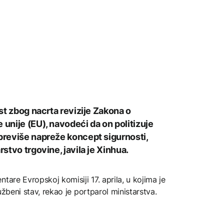
ost zbog nacrta revizije Zakona o
 unije (EU), navodeći da on politizuje
 previše napreže koncept sigurnosti,
rstvo trgovine, javila je Xinhua.
tare Evropskoj komisiji 17. aprila, u kojima je
lužbeni stav, rekao je portparol ministarstva.