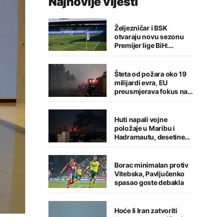
Najnovije vijesti
Željezničar i BSK
otvaraju novu sezonu
Premijer lige BiH:
Sarajlije u problemima,
Banjalučani pišu istoriju
Šteta od požara oko 19
milijardi evra, EU
preusmjerava fokus na
prevenciju
Huti napali vojne
položaje u Maribu i
Hadramautu, desetine
stradalih
Borac minimalan protiv
Vitebska, Pavljučenko
spasao goste debakla
Hoće li Iran zatvoriti