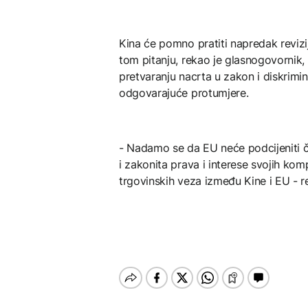
Kina će pomno pratiti napredak revizij
tom pitanju, rekao je glasnogovornik, 
pretvaranju nacrta u zakon i diskrimi
odgovarajuće protumjere.
- Nadamo se da EU neće podcijeniti čv
i zakonita prava i interese svojih kom
trgovinskih veza između Kine i EU - r