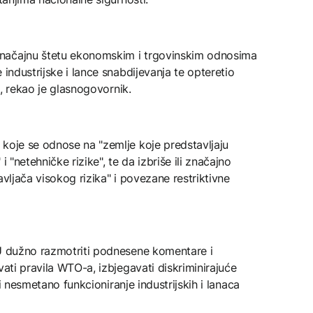
načajnu štetu ekonomskim i trgovinskim odnosima
 industrijske i lance snabdijevanja te opteretio
EU, rekao je glasnogovornik.
 koje se odnose na "zemlje koje predstavljaju
i "netehničke rizike", te da izbriše ili značajno
bavljača visokog rizika" i povezane restriktivne
EU dužno razmotriti podnesene komentare i
vati pravila WTO-a, izbjegavati diskriminirajuće
t i nesmetano funkcioniranje industrijskih i lanaca