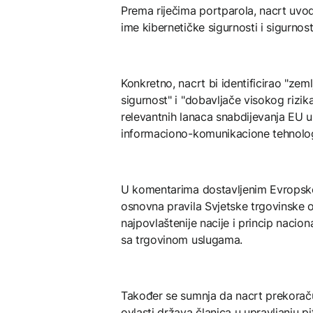
Prema riječima portparola, nacrt uvodi
ime kibernetičke sigurnosti i sigurnost
Konkretno, nacrt bi identificirao "zem
sigurnost" i "dobavljače visokog rizika
relevantnih lanaca snabdijevanja EU u 
informaciono-komunikacione tehnologi
U komentarima dostavljenim Evropskoj 
osnovna pravila Svjetske trgovinske o
najpovlaštenije nacije i princip naci
sa trgovinom uslugama.
Također se sumnja da nacrt prekoraču
ovlasti država članica u upravljanju p