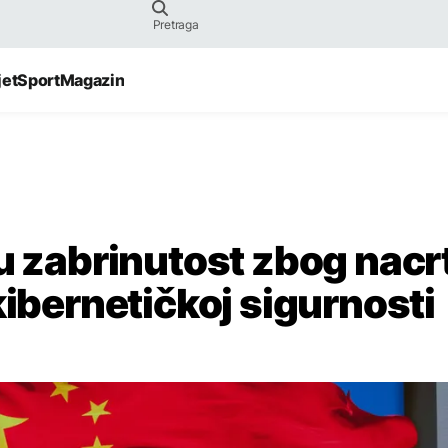
jet
Sport
Magazin
nu zabrinutost zbog nacr
kibernetičkoj sigurnosti