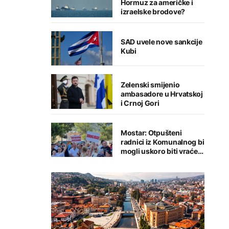
Hormuz za američke i
izraelske brodove?
SAD uvele nove sankcije
Kubi
Zelenski smijenio
ambasadore u Hrvatskoj
i Crnoj Gori
Mostar: Otpušteni
radnici iz Komunalnog bi
mogli uskoro biti vraćeni
na posao