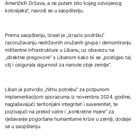
Američkih Država, a ne putem bilo kojeg odvojenog
kolosijeka“, navodi se u saopštenju.
Prema saopštenju, Izrael je „izrazio podršku“
razoružavanju nedržavnih oružanih grupa i demontiranju
militantne infrastrukture u Libanu, uz obavezu na
„direktne pregovore“ s Libanom kako bi se „postigao taj
cilj i osigurala sigurnost za narode obje zemlje“.
Liban je potvrdio „hitnu potrebu“ za potpunom
implementacijom sporazuma iz novembra 2024. godine,
naglašavajući teritorijalni integritet i suverenitet, te
pozivajući na prekid vatre i „konkretne mjere“ za
rješavanje pogoršane humanitarne krize u zemlji, dodaje
se u saopštenju.