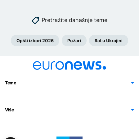
Pretražite današnje teme
Opšti izbori 2026
Požari
Rat u Ukrajini
Teme
Bosna i Hercegovina
Region
Svijet
Sport
Magazin
Više
Impressum
Kontakt
Politika privatnosti
Uslovi korišćenja