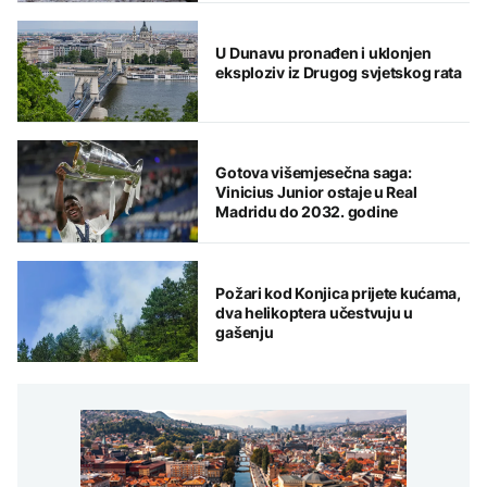
U Dunavu pronađen i uklonjen
eksploziv iz Drugog svjetskog rata
Gotova višemjesečna saga:
Vinicius Junior ostaje u Real
Madridu do 2032. godine
Požari kod Konjica prijete kućama,
dva helikoptera učestvuju u
gašenju