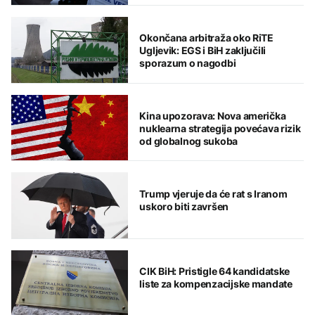
Okončana arbitraža oko RiTE
Ugljevik: EGS i BiH zaključili
sporazum o nagodbi
Kina upozorava: Nova američka
nuklearna strategija povećava rizik
od globalnog sukoba
Trump vjeruje da će rat s Iranom
uskoro biti završen
CIK BiH: Pristigle 64 kandidatske
liste za kompenzacijske mandate