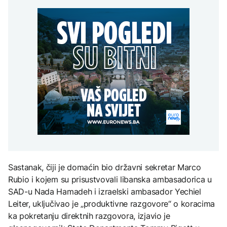
grada
Svjetske cijene hrane
razgovarali o
AKTUELNO
djece moraju platiti 942
najviše u posljednje tri
digitalizaciji, izborima i
miliona dolara
godine
jačanju institucija BiH
Europol: U Srbiji i
AKTUELNO
Njemačkoj uhapšeni
krijumčari koji su
Crishock i Badnjević
prebacivali migrante iz
KULTURA
razgovarali o
Sirije
AKTUELNO
digitalizaciji, izborima i
Rat i pijesak prijete
jačanju institucija BiH
drevnim piramidama
Plovidba Hormuškim
Meroe u Sudanu
moreuzom neće biti
naplaćivana do
konačnog sporazuma s
Iranom
ZANIMLJIVOSTI
Rihanna radi na novom
albumu
Sastanak, čiji je domaćin bio državni sekretar Marco
Rubio i kojem su prisustvovali libanska ambasadorica u
SAD-u Nada Hamadeh i izraelski ambasador Yechiel
Leiter, uključivao je „produktivne razgovore“ o koracima
ka pokretanju direktnih razgovora, izjavio je