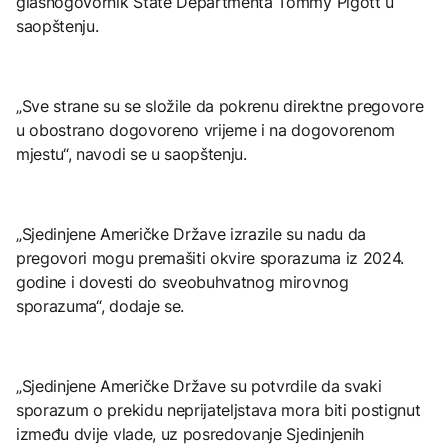
glasnogovornik State Departmenta Tommy Pigott u
saopštenju.
„Sve strane su se složile da pokrenu direktne pregovore
u obostrano dogovoreno vrijeme i na dogovorenom
mjestu“, navodi se u saopštenju.
„Sjedinjene Američke Države izrazile su nadu da
pregovori mogu premašiti okvire sporazuma iz 2024.
godine i dovesti do sveobuhvatnog mirovnog
sporazuma“, dodaje se.
„Sjedinjene Američke Države su potvrdile da svaki
sporazum o prekidu neprijateljstava mora biti postignut
između dvije vlade, uz posredovanje Sjedinjenih