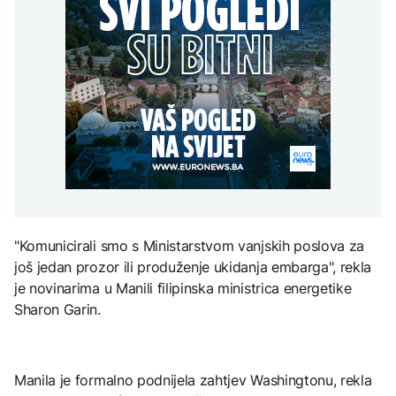
Redovi na aerodromima i
djece moraju platiti 942
graničnim prelazima u
miliona dolara
Nuklearka Krško
EU: Koja je svrha EES
DRUŠTVO
smanjuje proizvodnju
sistema ako se isključuje
zbog niskog vodostaja i
čim je preopterećen?
Počela isplata penzija u
visokih temperatura
RS
Save
KULTURA
BIZNIS
Rat i pijesak prijete
drevnim piramidama
Skočile cijene nafte na
Meroe u Sudanu
svjetskom tržištu, hoće li
se to odraziti na BiH
ZANIMLJIVOSTI
"Komunicirali smo s Ministarstvom vanjskih poslova za
Rihanna radi na novom
još jedan prozor ili produženje ukidanja embarga", rekla
albumu
je novinarima u Manili filipinska ministrica energetike
Sharon Garin.
Manila je formalno podnijela zahtjev Washingtonu, rekla