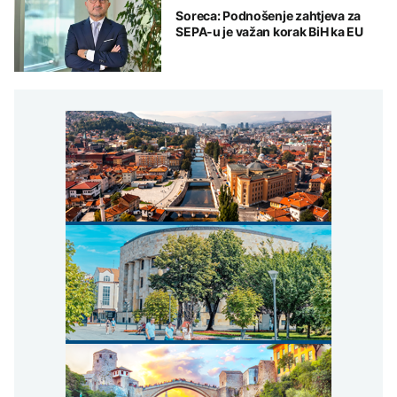
Soreca: Podnošenje zahtjeva za
SEPA-u je važan korak BiH ka EU