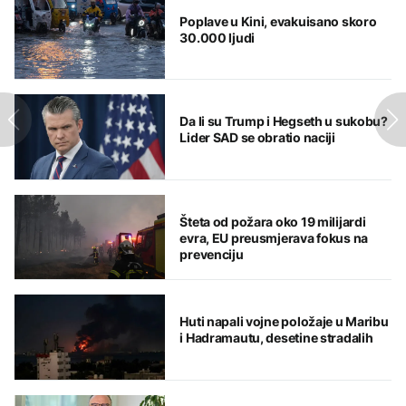
Poplave u Kini, evakuisano skoro
30.000 ljudi
Da li su Trump i Hegseth u sukobu?
Lider SAD se obratio naciji
Šteta od požara oko 19 milijardi
evra, EU preusmjerava fokus na
prevenciju
Huti napali vojne položaje u Maribu
i Hadramautu, desetine stradalih