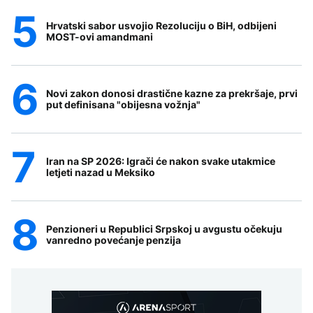
Hrvatski sabor usvojio Rezoluciju o BiH, odbijeni
MOST-ovi amandmani
Novi zakon donosi drastične kazne za prekršaje, prvi
put definisana "obijesna vožnja"
Iran na SP 2026: Igrači će nakon svake utakmice
letjeti nazad u Meksiko
Penzioneri u Republici Srpskoj u avgustu očekuju
vanredno povećanje penzija