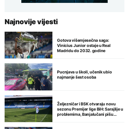
Najnovije vijesti
Gotova višemjesečna saga:
Vinicius Junior ostaje u Real
Madridu do 2032. godine
Pucnjava u školi, učenik ubio
najmanje šest osoba
Željezničar i BSK otvaraju novu
sezonu Premijer lige BiH: Sarajlije u
problemima, Banjalučani pišu
istoriju