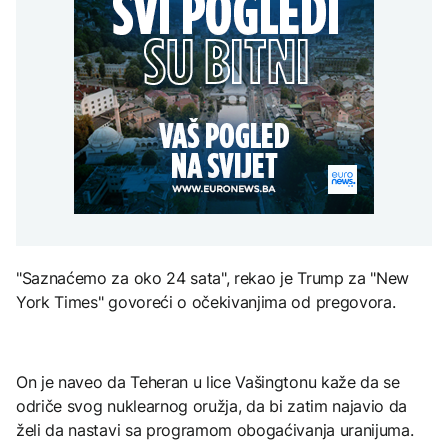
Redovi na aerodromima i
djece moraju platiti 942
graničnim prelazima u
miliona dolara
Nuklearka Krško
EU: Koja je svrha EES
DRUŠTVO
smanjuje proizvodnju
sistema ako se isključuje
zbog niskog vodostaja i
čim je preopterećen?
Počela isplata penzija u
visokih temperatura
RS
Save
KULTURA
BIZNIS
Rat i pijesak prijete
drevnim piramidama
Skočile cijene nafte na
Meroe u Sudanu
svjetskom tržištu, hoće li
se to odraziti na BiH
ZANIMLJIVOSTI
"Saznaćemo za oko 24 sata", rekao je Trump za "New
Rihanna radi na novom
York Times" govoreći o očekivanjima od pregovora.
albumu
On je naveo da Teheran u lice Vašingtonu kaže da se
odriče svog nuklearnog oružja, da bi zatim najavio da
želi da nastavi sa programom obogaćivanja uranijuma.