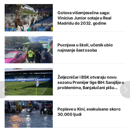
Gotova višemjesečna saga:
Vinicius Junior ostaje u Real
Madridu do 2032. godine
Pucnjava u školi, učenik ubio
najmanje šest osoba
Željezničar i BSK otvaraju novu
sezonu Premijer lige BiH: Sarajlije u
problemima, Banjalučani pišu
istoriju
Poplave u Kini, evakuisano skoro
30.000 ljudi