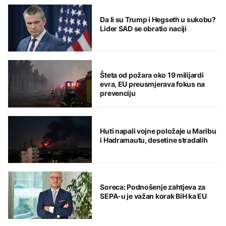
Da li su Trump i Hegseth u sukobu?
Lider SAD se obratio naciji
Šteta od požara oko 19 milijardi
evra, EU preusmjerava fokus na
prevenciju
Huti napali vojne položaje u Maribu
i Hadramautu, desetine stradalih
Soreca: Podnošenje zahtjeva za
SEPA-u je važan korak BiH ka EU