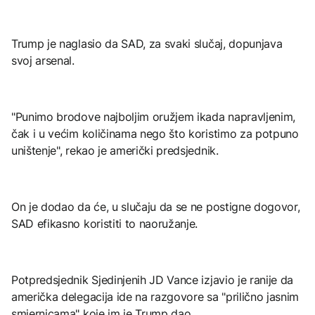
Trump je naglasio da SAD, za svaki slučaj, dopunjava
svoj arsenal.
"Punimo brodove najboljim oružjem ikada napravljenim,
čak i u većim količinama nego što koristimo za potpuno
uništenje", rekao je američki predsjednik.
On je dodao da će, u slučaju da se ne postigne dogovor,
SAD efikasno koristiti to naoružanje.
Potpredsjednik Sjedinjenih JD Vance izjavio je ranije da
američka delegacija ide na razgovore sa "prilično jasnim
smjernicama" koje im je Trump dao.