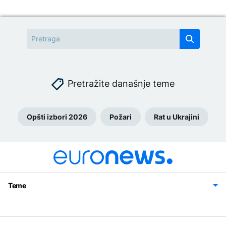
Pretražite današnje teme
Opšti izbori 2026
Požari
Rat u Ukrajini
Teme
Bosna i Hercegovina
Region
Svijet
Sport