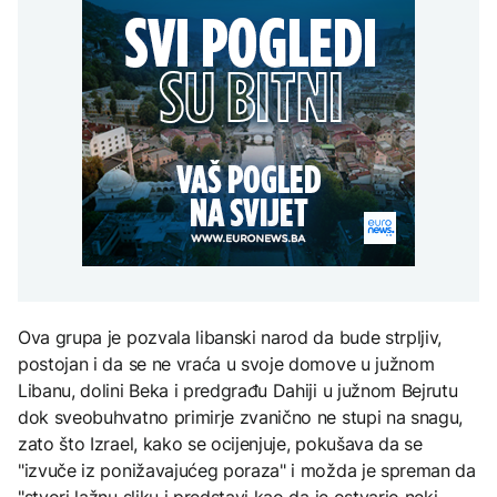
Američki Senat usvojio
Gori više od 40 hektara,
Perseidi stiže sredinom
zabrani ulaska na
zakon o sankcijama
na terenu vatrogasci i Air
augusta
Kosovo: Nadam da će
Rusiji i državama koje
Tractori
odluka biti povučena,
kupuju njenu naftu i gas
AKTUELNO
ukoliko je tačna
Izbio požar u Grudama:
TEHNOLOGIJA
Gori više od 40 hektara,
AKTUELNO
na terenu vatrogasci i Air
Istorijska presuda protiv
Tractori
Mete, zbog ugrožavanja
Vanredno stanje u
djece moraju platiti 942
istočnoj Slovačkoj zbog
miliona dolara
nestašice vode za piće
KULTURA
Rat i pijesak prijete
Ova grupa je pozvala libanski narod da bude strpljiv,
drevnim piramidama
Meroe u Sudanu
postojan i da se ne vraća u svoje domove u južnom
Libanu, dolini Beka i predgrađu Dahiji u južnom Bejrutu
dok sveobuhvatno primirje zvanično ne stupi na snagu,
zato što Izrael, kako se ocijenjuje, pokušava da se
"izvuče iz ponižavajućeg poraza" i možda je spreman da
"stvori lažnu sliku i predstavi kao da je ostvario neki