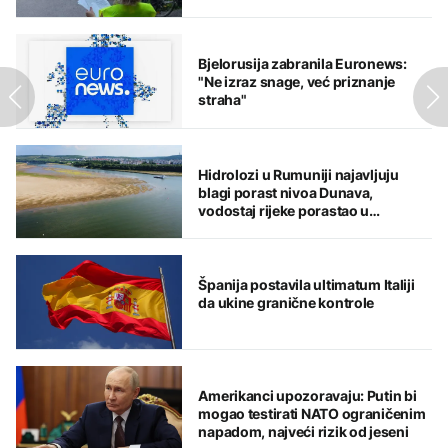
Bjelorusija zabranila Euronews:
"Ne izraz snage, već priznanje
straha"
Hidrolozi u Rumuniji najavljuju
blagi porast nivoa Dunava,
vodostaj rijeke porastao u
Mađarskoj
Španija postavila ultimatum Italiji
da ukine granične kontrole
Amerikanci upozoravaju: Putin bi
mogao testirati NATO ograničenim
napadom, najveći rizik od jeseni