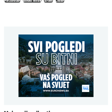
Hezbolah
Bliski istok
Izrael
Liban