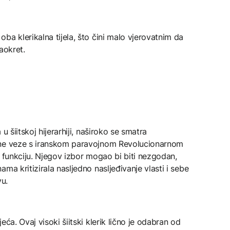
ba klerikalna tijela, što čini malo vjerovatnim da
aokret.
u šiitskoj hijerarhiji, naširoko se smatra
žne veze s iranskom paravojnom Revolucionarnom
u funkciju. Njegov izbor mogao bi biti nezgodan,
ma kritizirala nasljedno nasljeđivanje vlasti i sebe
vu.
ća. Ovaj visoki šiitski klerik lično je odabran od