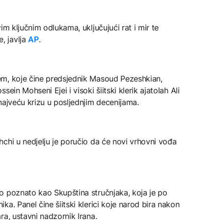
im ključnim odlukama, uključujući rat i mir te
, javlja
AP
.
em, koje čine predsjednik Masoud Pezeshkian,
ein Mohseni Ejei i visoki šiitski klerik ajatolah Ali
najveću krizu u posljednjim decenijama.
chi u nedjelju je poručio da će novi vrhovni vođa
o poznato kao Skupština stručnjaka, koja je po
a. Panel čine šiitski klerici koje narod bira nakon
ra, ustavni nadzornik Irana.