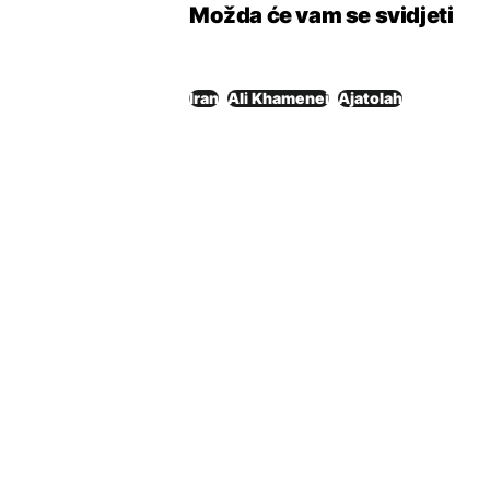
Možda će vam se svidjeti
Iran
Ali Khamenei
Ajatolah