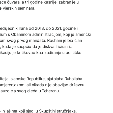
će čuvara, a tri godine kasnije izabran je u
e vjerskih seminara.
predsjednik Irana od 2013. do 2021. godine i
razum s Obaminom administracijom, koji je američki
om svog prvog mandata. Rouhani je bio član
kada je saopćio da je diskvalificiran iz
kaciju je kritikovao kao zadiranje u političko
jitelja Islamske Republike, ajatolaha Ruhollaha
 umjerenjakom, ali nikada nije obavljao državnu
mauzoleja svog djeda u Teheranu.
linijašima koji sjedi u Skupštini stručnjaka.