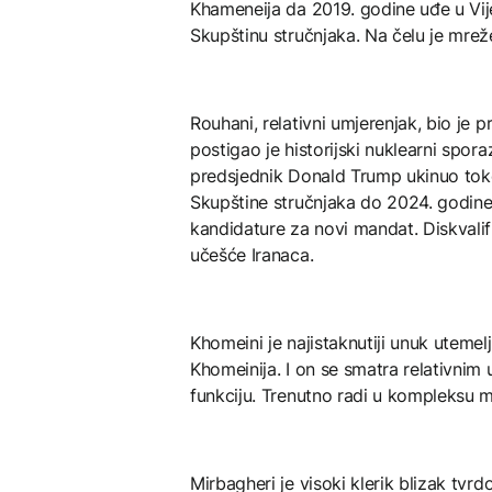
Khameneija da 2019. godine uđe u Vije
Skupštinu stručnjaka. Na čelu je mrež
Rouhani, relativni umjerenjak, bio je 
postigao je historijski nuklearni spo
predsjednik Donald Trump ukinuo tok
Skupštine stručnjaka do 2024. godine, 
kandidature za novi mandat. Diskvalifi
učešće Iranaca.
Khomeini je najistaknutiji unuk utemel
Khomeinija. I on se smatra relativnim
funkciju. Trenutno radi u kompleksu 
Mirbagheri je visoki klerik blizak tvrdo