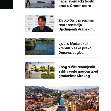
napali njemački teretni
brod u Crnom moru
Zlatko Dalić preuzima
reprezentaciju
Ujedinjenih Arapskih
Emirata
Ljudi u Mađarskoj
krenuli pješke preko
Dunava, stiglo
upozorenje
Zbog suše i smanjenih
zaliha vode upućen apel
građanima Širokog
Brijega na racionalnu
potrošnju