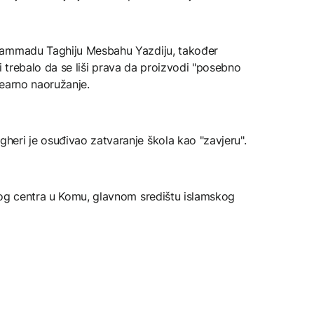
hammadu Taghiju Mesbahu Yazdiju, također
 bi trebalo da se liši prava da proizvodi "posebno
klearno naoružanje.
eri je osuđivao zatvaranje škola kao "zavjeru".
nog centra u Komu, glavnom središtu islamskog