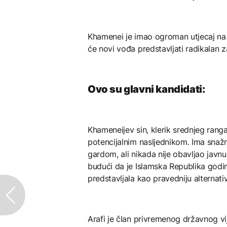
Khamenei je imao ogroman utjecaj na o
će novi vođa predstavljati radikalan z
Ovo su glavni kandidati:
Khameneijev sin, klerik srednjeg ranga 
potencijalnim nasljednikom. Ima sna
gardom, ali nikada nije obavljao javn
budući da je Islamska Republika godina
predstavljala kao pravedniju alternati
Arafi je član privremenog državnog vije