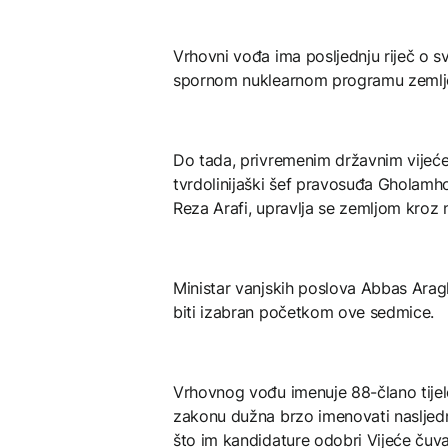
Vrhovni vođa ima posljednju riječ o sv
spornom nuklearnom programu zemlje
Do tada, privremenim državnim vijeć
tvrdolinijaški šef pravosuđa Gholamhoss
Reza Arafi, upravlja se zemljom kroz 
Ministar vanjskih poslova Abbas Aragh
biti izabran početkom ove sedmice.
Vrhovnog vođu imenuje 88-člano tijel
zakonu dužna brzo imenovati nasljednik
što im kandidature odobri Vijeće čuva