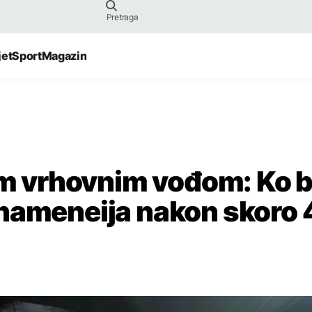
jet
Sport
Magazin
vim vrhovnim vođom: Ko b
Khameneija nakon skoro 