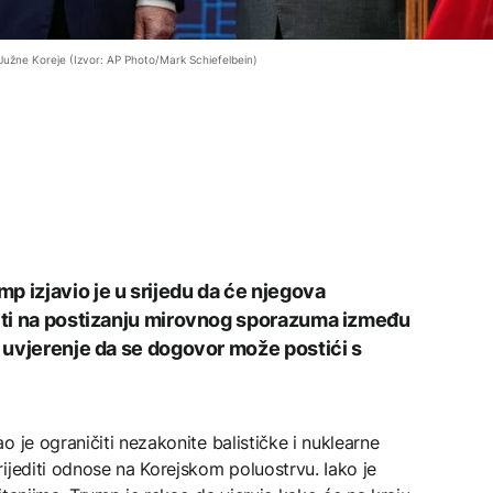
užne Koreje (Izvor: AP Photo/Mark Schiefelbein)
p izjavio je u srijedu da će njegova
diti na postizanju mirovnog sporazuma između
i uvjerenje da se dogovor može postići s
 je ograničiti nezakonite balističke i nuklearne
ijediti odnose na Korejskom poluostrvu. Iako je