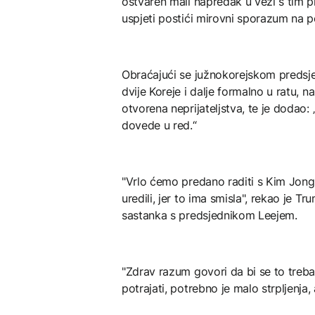
ostvaren mali napredak u vezi s tim p
uspjeti postići mirovni sporazum na p
Obraćajući se južnokorejskom predsj
dvije Koreje i dalje formalno u ratu, n
otvorena neprijateljstva, te je dodao:
dovede u red.“
"Vrlo ćemo predano raditi s Kim Jon
uredili, jer to ima smisla", rekao je
sastanka s predsjednikom Leejem.
"Zdrav razum govori da bi se to trebal
potrajati, potrebno je malo strpljenja