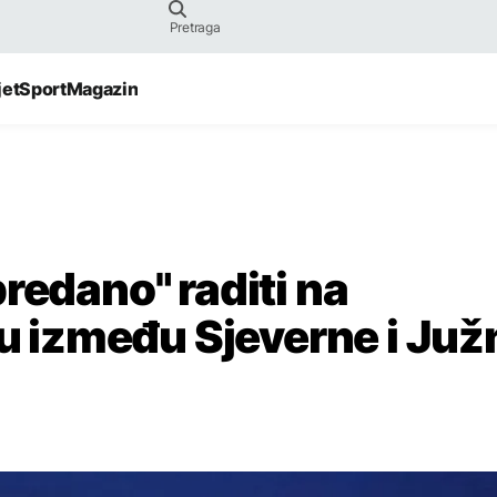
jet
Sport
Magazin
redano" raditi na
između Sjeverne i Juž