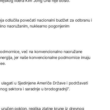
ejskog lidera Kim Jong Una nije došlo.
ja odlučila povećati nacionalni budžet za odbranu i
alno naoružanim, nuklearno pogonjenim
podmornice, već na konvencionalno naoružane
nergija, jer naše konvencionalne podmornice imaju
ee.
 ulagati u Sjedinjene Američe Države i podržavati
nog sektora i saradnje u brodogradnji“.
 uručen poklon, replika zlatne krune iz drevnog