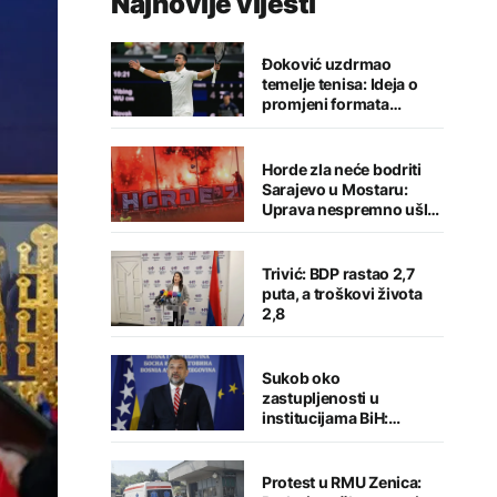
Najnovije vijesti
Đoković uzdrmao
temelje tenisa: Ideja o
promjeni formata
izazvala buru reakcija
Horde zla neće bodriti
Sarajevo u Mostaru:
Uprava nespremno ušla
u sezonu
Trivić: BDP rastao 2,7
puta, a troškovi života
2,8
Sukob oko
zastupljenosti u
institucijama BiH:
Konaković otvorio
pitanje, Košarac traži
odgovore
Protest u RMU Zenica: