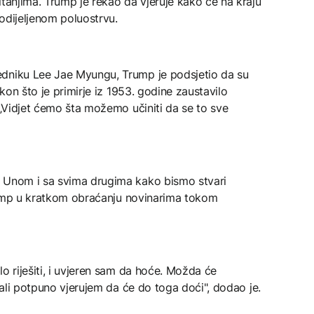
itanjima. Trump je rekao da vjeruje kako će na kraju
odijeljenom poluostrvu.
edniku Lee Jae Myungu, Trump je podsjetio da su
akon što je primirje iz 1953. godine zaustavilo
 „Vidjet ćemo šta možemo učiniti da se to sve
g Unom i sa svima drugima kako bismo stvari
 Trump u kratkom obraćanju novinarima tokom
o riješiti, i uvjeren sam da hoće. Možda će
, ali potpuno vjerujem da će do toga doći", dodao je.