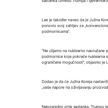
sastanka između Trumpa i sjevernokor
Lee je također naveo da je Južna Kore
ponovio svoj zahtjev za „konvencion
podmornicama“.
"Ne cilјamo na nuklearno naoružane 
podmornice koje pokreće nuklearna e
ograničene mogućnosti", objasnio je L
Dodao je da će Južna Koreja nastaviti
„vaše napore na oživljavanju proizvod
Neposredno prije sastanka, Trumpu je