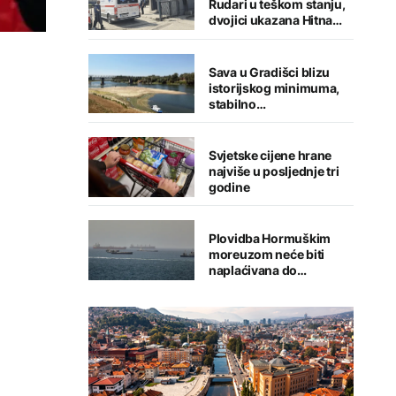
Rudari u teškom stanju,
dvojici ukazana Hitna
medicinska pomoć
Sava u Gradišci blizu
istorijskog minimuma,
stabilno
vodosnabdijevanje
grada
Svjetske cijene hrane
najviše u posljednje tri
godine
Plovidba Hormuškim
moreuzom neće biti
naplaćivana do
konačnog sporazuma s
Iranom