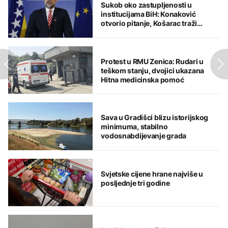
Sukob oko zastupljenosti u
institucijama BiH: Konaković
otvorio pitanje, Košarac traži
odgovore
Protest u RMU Zenica: Rudari u
teškom stanju, dvojici ukazana
Hitna medicinska pomoć
Sava u Gradišci blizu istorijskog
minimuma, stabilno
vodosnabdijevanje grada
Svjetske cijene hrane najviše u
posljednje tri godine