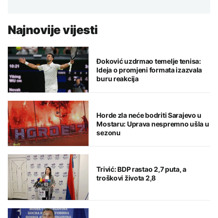
Najnovije vijesti
Đoković uzdrmao temelje tenisa:
Ideja o promjeni formata izazvala
buru reakcija
Horde zla neće bodriti Sarajevo u
Mostaru: Uprava nespremno ušla u
sezonu
Trivić: BDP rastao 2,7 puta, a
troškovi života 2,8