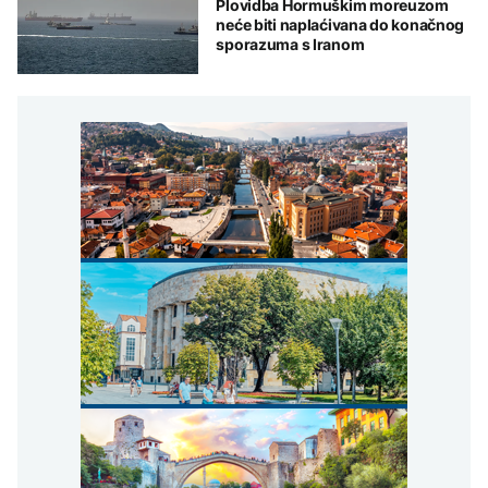
Plovidba Hormuškim moreuzom
neće biti naplaćivana do konačnog
sporazuma s Iranom