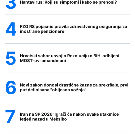
Hantavirus: Koji su simptomi i kako se prenosi?
FZO RS pojasnio pravila zdravstvenog osiguranja za
inostrane penzionere
Hrvatski sabor usvojio Rezoluciju o BiH, odbijeni
MOST-ovi amandmani
Novi zakon donosi drastične kazne za prekršaje, prvi
put definisana "obijesna vožnja"
Iran na SP 2026: Igrači će nakon svake utakmice
letjeti nazad u Meksiko