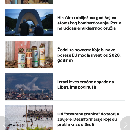
Hirošima obilježava godišnjicu
atomskog bombardovanja: Poziv
na ukidanje nuklearnog oružja
Žedni za novcem: Koje bi nove
poreze EU mogla uvesti od 2028.
godine?
Izrael izveo zračne napade na
Liban, ima poginulih
Od "otvorene granice" do teorija
zavjere: Dezinformacije koje su
pratile krizu u Seuti