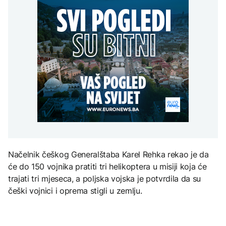
WP: Trump kritikovao
se približila kućama u
AKTUELNO
spektakl “Brechtovi
Hegsetha zbog
selima Poljice Petrovo i
duhovi”
nestašice naoružanja;
Marići
Plan da se u Crnoj Gori
Oglasio se predsjednik
AKTUELNO
prave centri za prihvat
migranata? Spajić:
TEHNOLOGIJA
Kritično u Trebinju: Vatra
Nismo vodili pregovore
se približila kućama u
Dio rakete SpaceX
AKTUELNO
selima Poljice Petrovo i
velikom brzinom pada
Marići
na Mjesec
Rusija: Masovan napad
dronovima na Jaroslavlj,
meta navodno bila
rafinerija
TEHNOLOGIJA
Britanska kraljevska
kovnica iz elektronskog
Načelnik češkog Generalštaba Karel Rehka rekao je da
otpada izdvaja zlato
će do 150 vojnika pratiti tri helikoptera u misiji koja će
trajati tri mjeseca, a poljska vojska je potvrdila da su
češki vojnici i oprema stigli u zemlju.