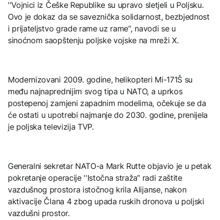
''Vojnici iz Češke Republike su upravo sletjeli u Poljsku.
Ovo je dokaz da se saveznička solidarnost, bezbjednost
i prijateljstvo grade rame uz rame“, navodi se u
sinoćnom saopštenju poljske vojske na mreži X.
Modernizovani 2009. godine, helikopteri Mi-171Š su
među najnaprednijim svog tipa u NATO, a uprkos
postepenoj zamjeni zapadnim modelima, očekuje se da
će ostati u upotrebi najmanje do 2030. godine, prenijela
je poljska televizija TVP.
Generalni sekretar NATO-a Mark Rutte objavio je u petak
pokretanje operacije ''Istočna straža“ radi zaštite
vazdušnog prostora istočnog krila Alijanse, nakon
aktivacije Člana 4 zbog upada ruskih dronova u poljski
vazdušni prostor.