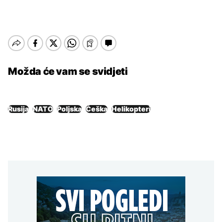
Možda će vam se svidjeti
Rusija
NATO
Poljska
Češka
Helikopteri