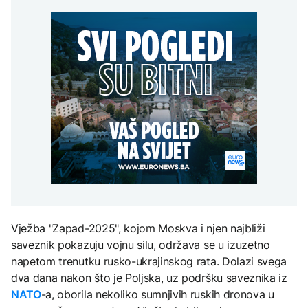
Trump tvrdi: Pregovori
zaposlenih
AKTUELNO
na Mjesec
sa Teheranom idu dobro,
AKTUELNO
Hormuz se uskoro
Dunav se povukao i
otvara
Pretis i Sindikat zajedno
otkrio vijekovima
rade na unapređenju
skrivene tajne: Od
zaštite na radu i uslova
mamuta do ratnih
TEHNOLOGIJA
zaposlenih
brodova
FOKUS
Britanska kraljevska
kovnica iz elektronskog
Šumski požari u Španiji
otpada izdvaja zlato
zahvatili pet puta veću
površinu nego prošle
godine
ZDRAVLJE
Ruska vakcina protiv
melanoma: Prvi pacijent
uskoro završava terapiju
Vježba "Zapad-2025", kojom Moskva i njen najbliži
saveznik pokazuju vojnu silu, održava se u izuzetno
napetom trenutku rusko-ukrajinskog rata. Dolazi svega
dva dana nakon što je Poljska, uz podršku saveznika iz
NATO
-a, oborila nekoliko sumnjivih ruskih dronova u