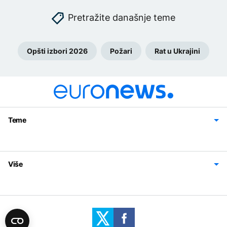
Pretražite današnje teme
Opšti izbori 2026
Požari
Rat u Ukrajini
Teme
Bosna i Hercegovina
Region
Svijet
Sport
Magazin
Više
Impressum
Kontakt
Politika privatnosti
Uslovi korišćenja