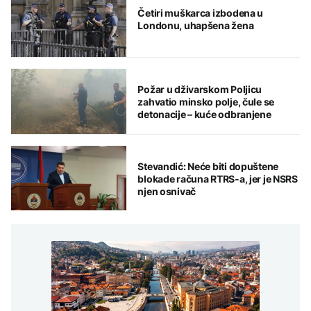
Četiri muškarca izbodena u
Londonu, uhapšena žena
Požar u dživarskom Poljicu
zahvatio minsko polje, čule se
detonacije – kuće odbranjene
Stevandić: Neće biti dopuštene
blokade računa RTRS-a, jer je NSRS
njen osnivač