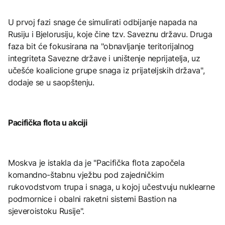
U prvoj fazi snage će simulirati odbijanje napada na
Rusiju i Bjelorusiju, koje čine tzv. Saveznu državu. Druga
faza bit će fokusirana na "obnavljanje teritorijalnog
integriteta Savezne države i uništenje neprijatelja, uz
učešće koalicione grupe snaga iz prijateljskih država",
dodaje se u saopštenju.
Pacifička flota u akciji
Moskva je istakla da je "Pacifička flota započela
komandno-štabnu vježbu pod zajedničkim
rukovodstvom trupa i snaga, u kojoj učestvuju nuklearne
podmornice i obalni raketni sistemi Bastion na
sjeveroistoku Rusije".