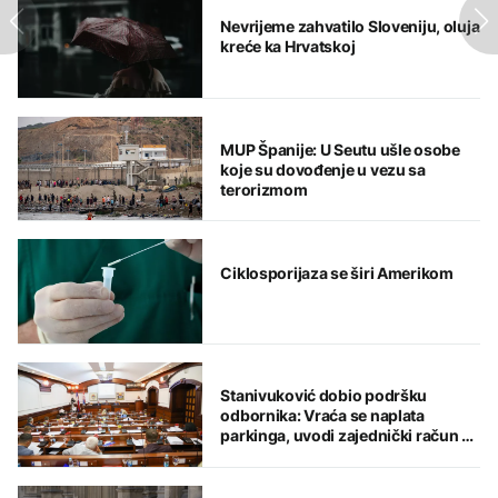
Nevrijeme zahvatilo Sloveniju, oluja
kreće ka Hrvatskoj
MUP Španije: U Seutu ušle osobe
koje su dovođenje u vezu sa
terorizmom
Ciklosporijaza se širi Amerikom
Stanivuković dobio podršku
odbornika: Vraća se naplata
parkinga, uvodi zajednički račun za
komunalije i kredit od 18 miliona
KM