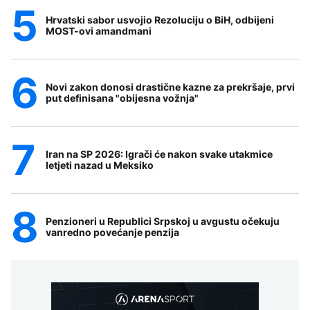
Hrvatski sabor usvojio Rezoluciju o BiH, odbijeni
MOST-ovi amandmani
Novi zakon donosi drastične kazne za prekršaje, prvi
put definisana "obijesna vožnja"
Iran na SP 2026: Igrači će nakon svake utakmice
letjeti nazad u Meksiko
Penzioneri u Republici Srpskoj u avgustu očekuju
vanredno povećanje penzija