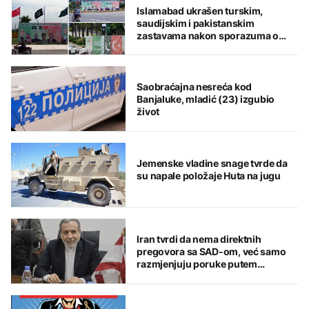
Islamabad ukrašen turskim,
saudijskim i pakistanskim
zastavama nakon sporazuma o
zajedničkoj odbrani
Saobraćajna nesreća kod
Banjaluke, mladić (23) izgubio
život
Jemenske vladine snage tvrde da
su napale položaje Huta na jugu
Iran tvrdi da nema direktnih
pregovora sa SAD-om, već samo
razmjenjuju poruke putem
posrednika