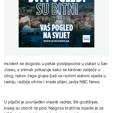
ambasador SAD u BiH
Netanyahu odbacio
AKTUELNO
sve stiže za besplatne i
Trumpov plan za Gazu i
plaćene naloge
poručio da "nema
AKTUELNO
Objavljeni novi detalji
povlačenja"
sudara vozova:
U institucije BiH stigao
Povrijeđeno 25 osoba
agreman: Ronald
ZANIMLJIVOSTI
Johnson bi uskoro
AKTUELNO
trebao postati novi
"Čudovište iz dva
ambasador SAD u BiH
okeana": Super El Ninjo
Italijanski obavještajni
prijeti sušama,
podaci: Seuta postaje
poplavama i glađu širom
centar za radikalizaciju i
svijeta
regrutaciju džihadista
Incident se dogodio u petak poslijepodne u zlatari u San
KULTURA
Joseu, a snimak prikazuje kako se terenac zalijeće u
U ponedjeljak počinje
izlog, nakon čega grupa ljudi sa raznim alatom upada u
prodaja ulaznica za 32.
Sarajevo Film Festival
radnju, razbija vitrine i krade plijen, javlja NBC News.
U pljački je povrijeđen vlasnik radnje, 88-godišnjak,
kojeg su oborili na pod. Njegova bratična izjavila je za