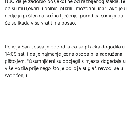
NBC da je zadobio posjekotine od razbijenog stakla, te
da su mu ljekari u bolnici otkrili i moždani udar. Iako je u
nedjelju pušten na kućno liječenje, porodica sumnja da
će se ikada više vratiti na posao.
Policija San Josea je potvrdila da se pljačka dogodila u
14:09 sati i da je najmanje jedna osoba bila naoružana
pištoljem. "Osumnjičeni su pobjegli s mjesta događaja u
više vozila prije nego što je policija stigla", navodi se u
saopćenju.