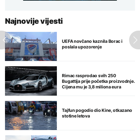
Najnovije vijesti
UEFA novčano kaznila Borac i
poslala upozorenje
Rimac rasprodao svih 250
Bugattija prije početka proizvodnje.
Cijena mu je 3,8 miliona eura
Tajfun pogodio dio Kine, otkazano
stotine letova