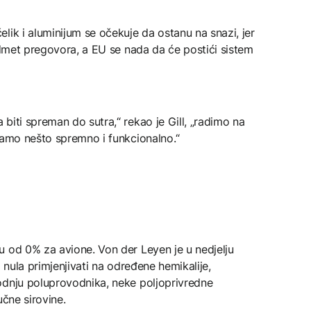
lik i aluminijum se očekuje da ostanu na snazi, jer
redmet pregovora, a EU se nada da će postići sistem
biti spreman do sutra,“ rekao je Gill, „radimo na
mamo nešto spremno i funkcionalno.“
u od 0% za avione. Von der Leyen je u nedjelju
a nula primjenjivati na određene hemikalije,
odnju poluprovodnika, neke poljoprivredne
učne sirovine.