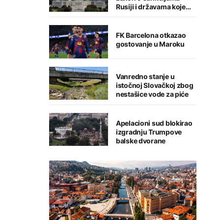
Rusiji i državama koje
kupuju njenu naftu i gas
FK Barcelona otkazao
gostovanje u Maroku
Vanredno stanje u
istočnoj Slovačkoj zbog
nestašice vode za piće
Apelacioni sud blokirao
izgradnju Trumpove
balske dvorane