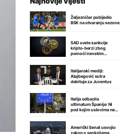
Najnovije vijesti
Željezničar pobijedio
BSK na otvaranju sezone
SAD uvele sankcije
kripto-berzi zbog
pomoći iranskim
snagama
Italijanski mediji:
Alajbegović sutra
debituje za Juventus
Italija odbacila
ultimatum Španije: Ni
pod kojim uslovima ne
namjeravamo da
preispitujemo odluku
Američki Senat usvojio
zakon o sankcijama