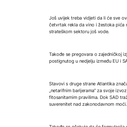
Još uvijek treba vidjeti da li će sve 
četvrtak rekla da vino i žestoka pića
strateškom sektoru još vode.
Takođe se pregovara o zajedničkoj iz
postignutog u nedjelju između EU i S
Stavovi s druge strane Atlantika znač
„netarifnim barijerama“ za svoje izvo
fitosanitarnim pravilima. Dok SAD traž
suverenitet nad zakonodavnom moći.
Takođe se očekuje da će formulacija 