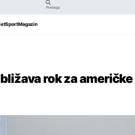
jet
Sport
Magazin
ibližava rok za američke