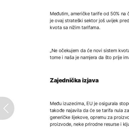
Međutim, američke tarife od 50% na če
je ovaj strateški sektor još uvijek p
kvota sa nižim tarifama.
„Ne očekujem da će novi sistem kvota 
tome i naša je namjera da što prije i
Zajednička izjava
Među izuzecima, EU je osigurala stop
takođe najavila da će se tarifa nula z
generičke lijekove, opremu za proizv
proizvode, neke prirodne resurse i klj