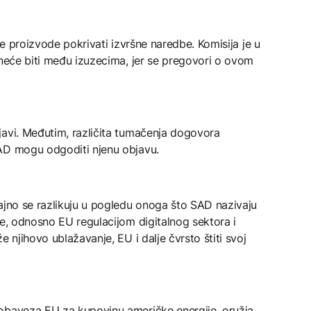
ove proizvode pokrivati izvršne naredbe. Komisija je u
 neće biti među izuzecima, jer se pregovori o ovom
javi. Međutim, različita tumačenja dogovora
AD mogu odgoditi njenu objavu.
ajno se razlikuju u pogledu onoga što SAD nazivaju
ze, odnosno EU regulacijom digitalnog sektora i
e njihovo ublažavanje, EU i dalje čvrsto štiti svoj
obaveza EU za kupovinu američke energije, oružja,