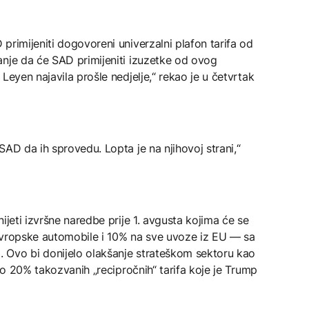
primijeniti dogovoreni univerzalni plafon tarifa od
anje da će SAD primijeniti izuzetke od ovog
Leyen najavila prošle nedjelje,“ rekao je u četvrtak
SAD da ih sprovedu. Lopta je na njihovoj strani,“
ijeti izvršne naredbe prije 1. avgusta kojima će se
evropske automobile i 10% na sve uvoze iz EU — sa
 Ovo bi donijelo olakšanje strateškom sektoru kao
glo 20% takozvanih „recipročnih“ tarifa koje je Trump