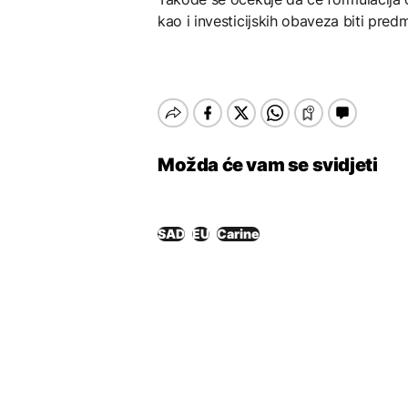
kao i investicijskih obaveza biti pre
Možda će vam se svidjeti
SAD
EU
Carine