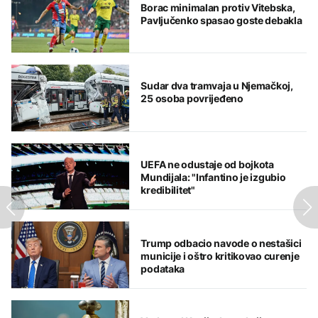
Borac minimalan protiv Vitebska,
Pavljučenko spasao goste debakla
Sudar dva tramvaja u Njemačkoj,
25 osoba povrijeđeno
UEFA ne odustaje od bojkota
Mundijala: "Infantino je izgubio
kredibilitet"
Trump odbacio navode o nestašici
municije i oštro kritikovao curenje
podataka