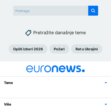
Pretražite današnje teme
Opšti izbori 2026
Požari
Rat u Ukrajini
Teme
Bosna i Hercegovina
Region
Svijet
Sport
Magazin
Više