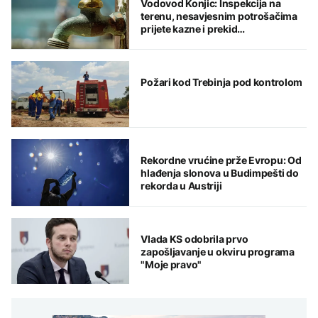
Vodovod Konjic: Inspekcija na
terenu, nesavjesnim potrošačima
prijete kazne i prekid
vodosnabdijevanja
Požari kod Trebinja pod kontrolom
Rekordne vrućine prže Evropu: Od
hlađenja slonova u Budimpešti do
rekorda u Austriji
Vlada KS odobrila prvo
zapošljavanje u okviru programa
"Moje pravo"