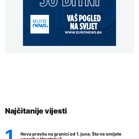
Najčitanije vijesti
Nova pravila na granici od 1. juna; Šta ne smijete
unositi u Hrvatsku?