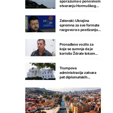
sporazuma o ponovnom
otvaranju Hormuškog
moreuza
Zelenski: Ukrajina
spremna za sve formate
razgovora o postizanju
mira
Pronađeno vozilo za
koje se sumnja da je
koristio Ždrale tokom
pucnjave
Trumpova
administracija zatvara
pet diplomatskih
predstavništava u
svijetu