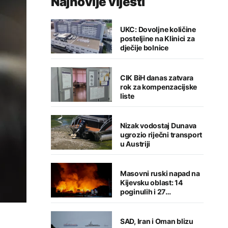
Najnovije vijesti
UKC: Dovoljne količine
posteljine na Klinici za
dječije bolnice
CIK BiH danas zatvara
rok za kompenzacijske
liste
Nizak vodostaj Dunava
ugrozio riječni transport
u Austriji
Masovni ruski napad na
Kijevsku oblast: 14
poginulih i 27
povrijeđenih
SAD, Iran i Oman blizu