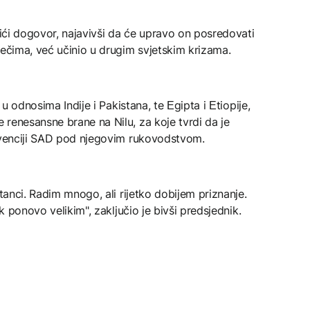
tići dogovor, najavivši da će upravo on posredovati
ječima, već učinio u drugim svjetskim krizama.
 u odnosima Indije i Pakistana, te Еgipta i Еtiopije,
renesansne brane na Nilu, za koje tvrdi da je
ervenciji SAD pod njegovim rukovodstvom.
stanci. Radim mnogo, ali rijetko dobijem priznanje.
ok ponovo velikim", zaključio je bivši predsjednik.