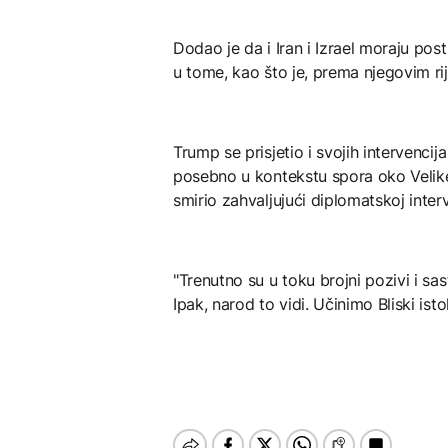
Dodao je da i Iran i Izrael moraju pos
u tome, kao što je, prema njegovim ri
Trump se prisjetio i svojih intervencija
posebno u kontekstu spora oko Velike 
smirio zahvaljujući diplomatskoj int
"Trenutno su u toku brojni pozivi i sa
Ipak, narod to vidi. Učinimo Bliski ist