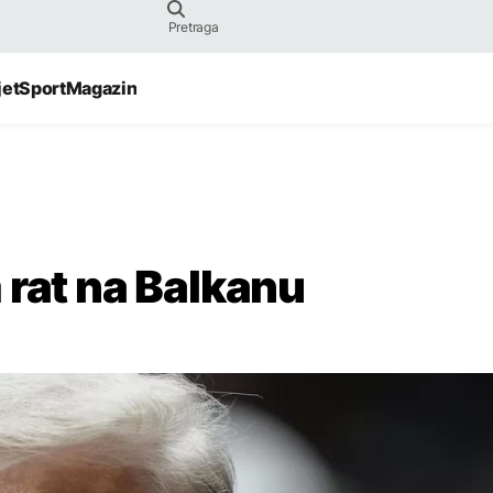
jet
Sport
Magazin
 rat na Balkanu