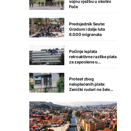
vojnu vježbu u okolini
Foče
Predsjednik Seute:
Gradom i dalje luta
6.000 migranata
Počinje isplata
retroaktivne razlike plata
za zaposlene u
institucijama BiH
Protest zbog
neisplaćenih plata:
Zenički rudari ne žele
napustiti jamu
"Raspotočje"