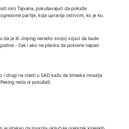
osti oko Tajvana, pokušavajući da pokaže
gresivne partije, koja upravlja ostrvom, ko je ko.
u da je Xi Jinping naredio svojoj vojsci da bude
odine - čak i ako ne planira da pokrene napad
 i drugi na vlasti u SAD kažu da kineska invazija
 Peking neće ni pokušati.
 je istakao da invazija uključuje prelazak kineskih