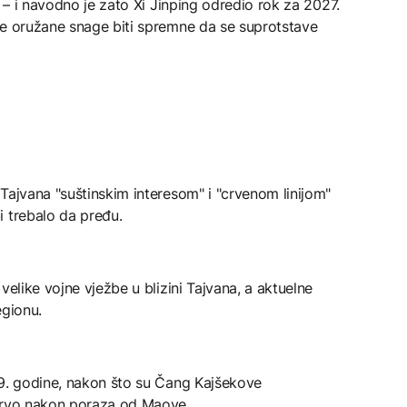
g – i navodno je zato Xi Jinping odredio rok za 2027.
ke oružane snage biti spremne da se suprotstave
Tajvana "suštinskim interesom" i "crvenom linijom"
i trebalo da pređu.
velike vojne vježbe u blizini Tajvana, a aktuelne
egionu.
49. godine, nakon što su Čang Kajšekove
strvo nakon poraza od Maove