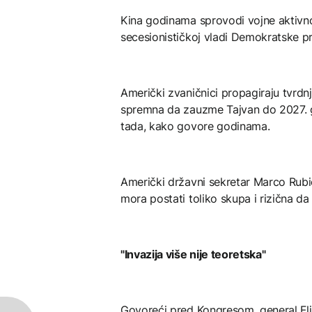
Kina godinama sprovodi vojne aktivn
secesionističkoj vladi Demokratske pro
Američki zvaničnici propagiraju tvrdnj
spremna da zauzme Tajvan do 2027. g
tada, kako govore godinama.
Američki državni sekretar Marco Rubio
mora postati toliko skupa i rizična da
"Invazija više nije teoretska"
Govoreći pred Kongresom, general Flin