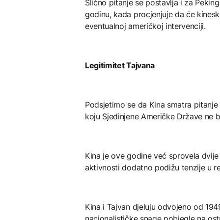
Slično pitanje se postavlja i za Pekin
godinu, kada procjenjuje da će kines
eventualnoj američkoj intervenciji.
Legitimitet Tajvana
Podsjetimo se da Kina smatra pitanje 
koju Sjedinjene Američke Države ne b
Kina je ove godine već sprovela dvije 
aktivnosti dodatno podižu tenzije u r
Kina i Tajvan djeluju odvojeno od 19
nacionalističke snage pobjegle na o