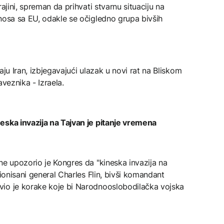
ajini, spreman da prihvati stvarnu situaciju na
nosa sa EU, odakle se očigledno grupa bivših
aju Iran, izbjegavajući ulazak u novi rat na Bliskom
aveznika - Izraela.
eska invazija na Tajvan je pitanje vremena
ne upozorio je Kongres da "kineska invazija na
zionisani general Charles Flin, bivši komandant
vio je korake koje bi Narodnooslobodilačka vojska