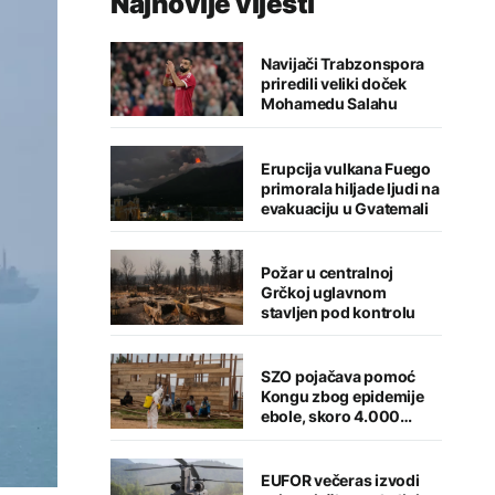
Najnovije vijesti
Navijači Trabzonspora
priredili veliki doček
Mohamedu Salahu
Erupcija vulkana Fuego
primorala hiljade ljudi na
evakuaciju u Gvatemali
Požar u centralnoj
Grčkoj uglavnom
stavljen pod kontrolu
SZO pojačava pomoć
Kongu zbog epidemije
ebole, skoro 4.000
zaraženih
EUFOR večeras izvodi