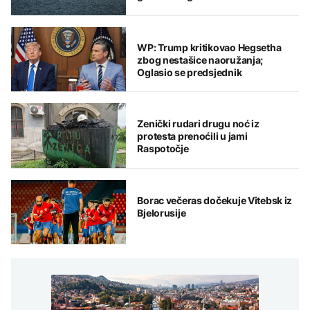
WP: Trump kritikovao Hegsetha
zbog nestašice naoružanja;
Oglasio se predsjednik
Zenički rudari drugu noć iz
protesta prenoćili u jami
Raspotočje
Borac večeras dočekuje Vitebsk iz
Bjelorusije