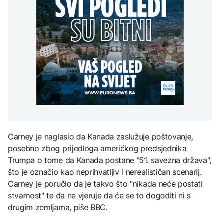
kažnjava ključne
Sjeverna Koreja ispalila
vozače koji zbog pravila
AKTUELNO
nepravilnosti
neidentifikovani projektil
90/180 dana imaju
prema moru
probleme u EU
Plan da se u Crnoj Gori
AKTUELNO
prave centri za prihvat
migranata? Spajić:
ZDRAVLJE
BiH predložila rješenje za
Nismo vodili pregovore
vozače koji zbog pravila
Šta je Ciklospora i da li
FOKUS
90/180 dana imaju
prijeti širenje u Evropi?
probleme u EU
Generacije američkih
predsjednika "lomile
zube" na Iranu, Trump
posljednji
KULTURA
Sarajevo Fest početkom
septembra: Stiže
Carney je naglasio da Kanada zaslužuje poštovanje,
evropski pozorišni
posebno zbog prijedloga američkog predsjednika
spektakl “Brechtovi
duhovi”
Trumpa o tome da Kanada postane "51. savezna država",
što je označio kao neprihvatljiv i nerealističan scenarij.
Carney je poručio da je takvo što "nikada neće postati
stvarnost" te da ne vjeruje da će se to dogoditi ni s
drugim zemljama, piše BBC.