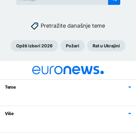
Pretražite današnje teme
Opšti izbori 2026
Požari
Rat u Ukrajini
Teme
Bosna i Hercegovina
Region
Svijet
Sport
Magazin
Više
Impressum
Kontakt
Politika privatnosti
Uslovi korišćenja