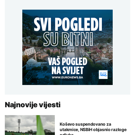
Najnovije vijesti
Koševo suspendovano za
utakmice, NSBiH objasnio razloge
odluke