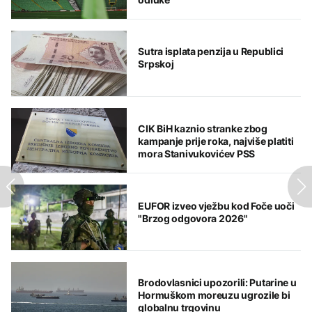
Sutra isplata penzija u Republici
Srpskoj
CIK BiH kaznio stranke zbog
kampanje prije roka, najviše platiti
mora Stanivukovićev PSS
EUFOR izveo vježbu kod Foče uoči
"Brzog odgovora 2026"
Brodovlasnici upozorili: Putarine u
Hormuškom moreuzu ugrozile bi
globalnu trgovinu