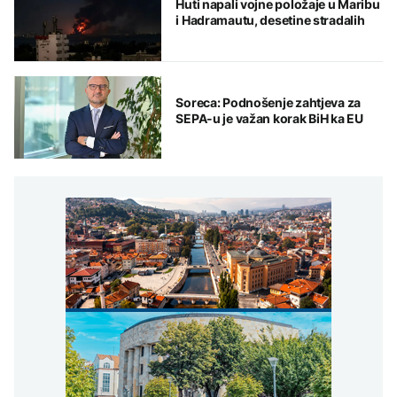
Huti napali vojne položaje u Maribu
i Hadramautu, desetine stradalih
Soreca: Podnošenje zahtjeva za
SEPA-u je važan korak BiH ka EU