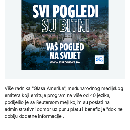
Redovi na aerodromima i
djece moraju platiti 942
graničnim prelazima u
miliona dolara
Nuklearka Krško
EU: Koja je svrha EES
DRUŠTVO
smanjuje proizvodnju
sistema ako se isključuje
zbog niskog vodostaja i
čim je preopterećen?
Počela isplata penzija u
visokih temperatura
RS
Save
KULTURA
BIZNIS
Rat i pijesak prijete
drevnim piramidama
Skočile cijene nafte na
Meroe u Sudanu
svjetskom tržištu, hoće li
se to odraziti na BiH
ZANIMLJIVOSTI
Rihanna radi na novom
Više radnika "Glasa Amerike", međunarodnog medijskog
albumu
emitera koji emituje program na više od 40 jezika,
podijelilo je sa Reutersom mejl kojim su poslati na
administrativni odmor uz punu platu i beneficije "dok ne
dobiju dodatne informacije".