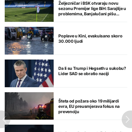
Željezničar i BSK otvaraju novu
sezonu Premijer lige BiH: Sarajlije u
problemima, Banjalučani pišu
istoriju
Poplave u Kini, evakuisano skoro
30.000 ljudi
Da li su Trump i Hegseth u sukobu?
Lider SAD se obratio naciji
Šteta od požara oko 19 milijardi
evra, EU preusmjerava fokus na
prevenciju