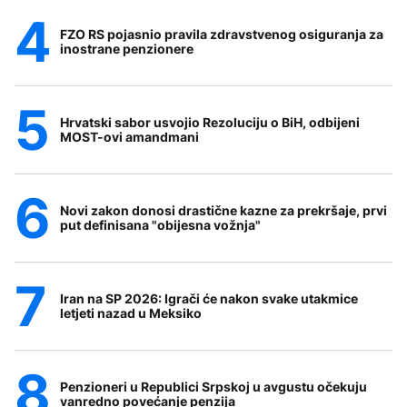
FZO RS pojasnio pravila zdravstvenog osiguranja za
inostrane penzionere
Hrvatski sabor usvojio Rezoluciju o BiH, odbijeni
MOST-ovi amandmani
Novi zakon donosi drastične kazne za prekršaje, prvi
put definisana "obijesna vožnja"
Iran na SP 2026: Igrači će nakon svake utakmice
letjeti nazad u Meksiko
Penzioneri u Republici Srpskoj u avgustu očekuju
vanredno povećanje penzija