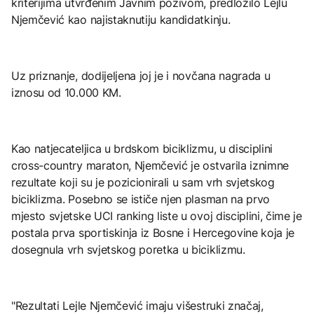
kriterijima utvrđenim Javnim pozivom, predložilo Lejlu
Njemčević kao najistaknutiju kandidatkinju.
Uz priznanje, dodijeljena joj je i novčana nagrada u
iznosu od 10.000 KM.
Kao natjecateljica u brdskom biciklizmu, u disciplini
cross-country maraton, Njemčević je ostvarila iznimne
rezultate koji su je pozicionirali u sam vrh svjetskog
biciklizma. Posebno se ističe njen plasman na prvo
mjesto svjetske UCI ranking liste u ovoj disciplini, čime je
postala prva sportiskinja iz Bosne i Hercegovine koja je
dosegnula vrh svjetskog poretka u biciklizmu.
"Rezultati Lejle Njemčević imaju višestruki značaj,