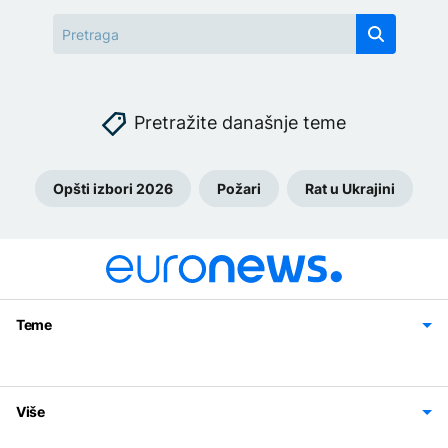
Pretražite današnje teme
Opšti izbori 2026
Požari
Rat u Ukrajini
Teme
Bosna i Hercegovina
Region
Svijet
Sport
Magazin
Više