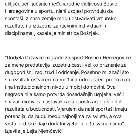
uključujući i jačanje međunarodne vidljivosti Bosne i
Hercegovine u sportu. njeni uspjesi potvrđuju da
sportaši iz naše zemlje mogu ostvarivati vrhunske
rezultate i u izuzetno zahtjevnim individualnim
disciplinama", kazala je ministrica Bošnjak.
"Dodjela Državne nagrade za sport Bosne i Hercegovine
za mene predstavlja izuzetnu čast i veliko priznanje za
dugogodišnji rad, trud i odricanje. Posebno mi znači što
su rezultati ostvareni na međunarodnoj sceni prepoznati
i na institucionalnom nivou u mojoj domovini. Ova
nagrada nije samo potvrda dosadašnjih uspjeha, već i
snažan motiv za nastavak rada i postizanje još boljih
rezultata u budućnosti. Vjerujem da naši sportaši imaju
potencijal da budu među najboljima na svijetu, a ova
vrsta podrške daje dodatni vjetar u leđa svima nama",
izjavila je Lejla Njemčević.