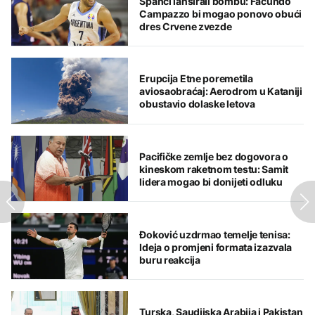
Španci lansirali bombu: Facundo
Campazzo bi mogao ponovo obući
dres Crvene zvezde
Erupcija Etne poremetila
aviosaobraćaj: Aerodrom u Kataniji
obustavio dolaske letova
Pacifičke zemlje bez dogovora o
kineskom raketnom testu: Samit
lidera mogao bi donijeti odluku
Đoković uzdrmao temelje tenisa:
Ideja o promjeni formata izazvala
buru reakcija
Turska, Saudijska Arabija i Pakistan