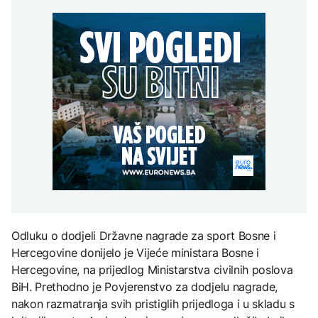
Španija postavila
aktivan, gust dim
djece moraju platiti 942
ultimatum Italiji da ukine
otežava gašenje iz zraka
miliona dolara
Grčka dronovima
granične kontrole
kontrolisala više od 300
AKTUELNO
plaža zbog nelegalnog
zauzimanja obale
Požar kod Konjica i dalje
KULTURA
aktivan, gust dim
FOKUS
otežava gašenje iz zraka
Rat i pijesak prijete
drevnim piramidama
Amerikanci
Meroe u Sudanu
upozoravaju: Putin bi
mogao testirati NATO
ograničenim napadom,
najveći rizik od jeseni
ZANIMLJIVOSTI
Rihanna radi na novom
albumu
Odluku o dodjeli Državne nagrade za sport Bosne i
Hercegovine donijelo je Vijeće ministara Bosne i
Hercegovine, na prijedlog Ministarstva civilnih poslova
BiH. Prethodno je Povjerenstvo za dodjelu nagrade,
nakon razmatranja svih pristiglih prijedloga i u skladu s