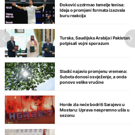
Đoković uzdrmao temelje tenisa:
Ideja o promjeni formata izazvala
buru reakcija
Turska, Saudijska Arabija i Pakistan
potpisali vojni sporazum
Sladić najavio promjenu vremena:
Subota donosi osvježenje, a onda
ponovo velike vrućine
Horde zla neće bodriti Sarajevo u
Mostaru: Uprava nespremno ušla u
sezonu