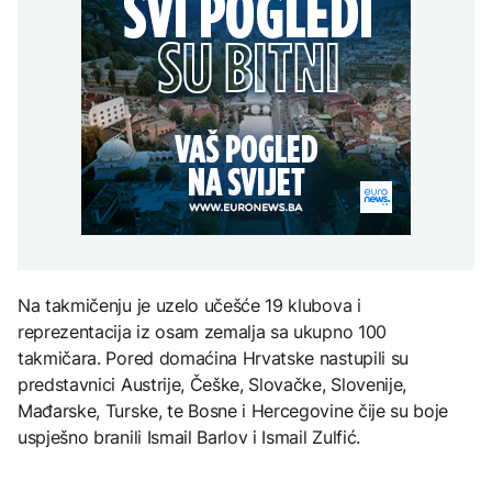
Španija postavila
aktivan, gust dim
djece moraju platiti 942
ultimatum Italiji da ukine
otežava gašenje iz zraka
miliona dolara
Grčka dronovima
granične kontrole
kontrolisala više od 300
AKTUELNO
plaža zbog nelegalnog
zauzimanja obale
Požar kod Konjica i dalje
KULTURA
aktivan, gust dim
FOKUS
otežava gašenje iz zraka
Rat i pijesak prijete
drevnim piramidama
Amerikanci
Meroe u Sudanu
upozoravaju: Putin bi
mogao testirati NATO
ograničenim napadom,
najveći rizik od jeseni
ZANIMLJIVOSTI
Na takmičenju je uzelo učešće 19 klubova i
Rihanna radi na novom
reprezentacija iz osam zemalja sa ukupno 100
albumu
takmičara. Pored domaćina Hrvatske nastupili su
predstavnici Austrije, Češke, Slovačke, Slovenije,
Mađarske, Turske, te Bosne i Hercegovine čije su boje
uspješno branili Ismail Barlov i Ismail Zulfić.