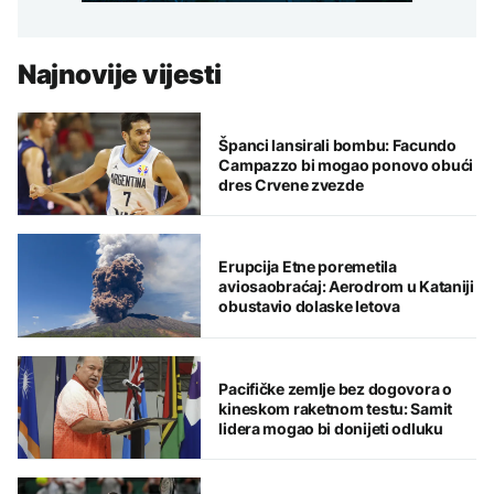
Najnovije vijesti
Španci lansirali bombu: Facundo
Campazzo bi mogao ponovo obući
dres Crvene zvezde
Erupcija Etne poremetila
aviosaobraćaj: Aerodrom u Kataniji
obustavio dolaske letova
Pacifičke zemlje bez dogovora o
kineskom raketnom testu: Samit
lidera mogao bi donijeti odluku