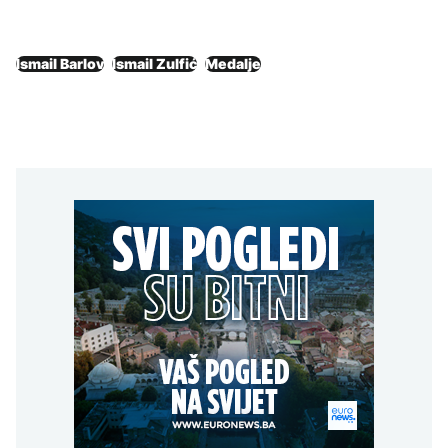
Ismail Barlov
Ismail Zulfić
Medalje