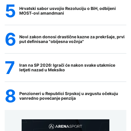
Hrvatski sabor usvojio Rezoluciju o BiH, odbijeni
MOST-ovi amandmani
Novi zakon donosi drastične kazne za prekršaje, prvi
put definisana "obijesna vožnja"
Iran na SP 2026: Igrači će nakon svake utakmice
letjeti nazad u Meksiko
Penzioneri u Republici Srpskoj u avgustu očekuju
vanredno povećanje penzija