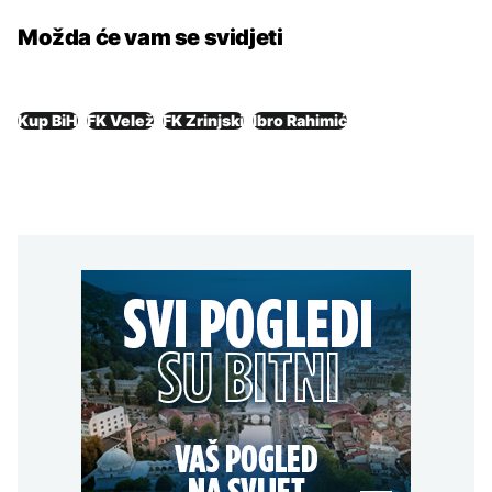
Možda će vam se svidjeti
Kup BiH
FK Velež
FK Zrinjski
Ibro Rahimić