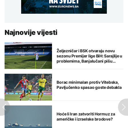
Najnovije vijesti
Željezničar i BSK otvaraju novu
sezonu Premijer lige BiH: Sarajlije u
problemima, Banjalučani pišu
istoriju
Borac minimalan protiv Vitebska,
Pavljučenko spasao goste debakla
Hoće li Iran zatvoriti Hormuz za
američke i izraelske brodove?