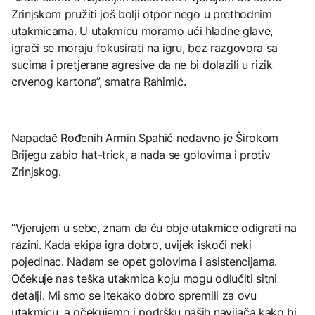
Zrinjskom pružiti još bolji otpor nego u prethodnim
utakmicama. U utakmicu moramo ući hladne glave,
igrači se moraju fokusirati na igru, bez razgovora sa
sucima i pretjerane agresive da ne bi dolazili u rizik
crvenog kartona”, smatra Rahimić.
Napadač Rođenih Armin Spahić nedavno je Širokom
Brijegu zabio hat-trick, a nada se golovima i protiv
Zrinjskog.
“Vjerujem u sebe, znam da ću obje utakmice odigrati na
razini. Kada ekipa igra dobro, uvijek iskoči neki
pojedinac. Nadam se opet golovima i asistencijama.
Očekuje nas teška utakmica koju mogu odlučiti sitni
detalji. Mi smo se itekako dobro spremili za ovu
utakmicu, a očekujemo i podršku naših navijača kako bi