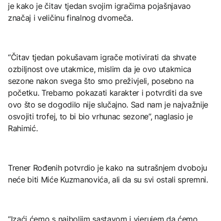
je kako je čitav tjedan svojim igračima pojašnjavao
značaj i veličinu finalnog dvomeča.
“Čitav tjedan pokušavam igrače motivirati da shvate
ozbiljnost ove utakmice, mislim da je ovo utakmica
sezone nakon svega što smo preživjeli, posebno na
početku. Trebamo pokazati karakter i potvrditi da sve
ovo što se dogodilo nije slučajno. Sad nam je najvažnije
osvojiti trofej, to bi bio vrhunac sezone”, naglasio je
Rahimić.
Trener Rođenih potvrdio je kako na sutrašnjem dvoboju
neće biti Miće Kuzmanovića, ali da su svi ostali spremni.
“Izaći ćemo s najboljim sastavom i vjerujem da ćemo