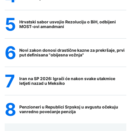
Hrvatski sabor usvojio Rezoluciju o BiH, odbijeni
MOST-ovi amandmani
Novi zakon donosi drastične kazne za prekršaje, prvi
put definisana "obijesna vožnja"
Iran na SP 2026: Igrači će nakon svake utakmice
letjeti nazad u Meksiko
Penzioneri u Republici Srpskoj u avgustu očekuju
vanredno povećanje penzija