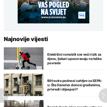
Najnovije vijesti
Električni romobili sve veći rizik za
djecu, ljekari upozoravaju na teške
povrede
BiH sutra podnosi zahtjev za SEPA-
u: Šta članstvo donosi građanima,
privredi i dijaspori?