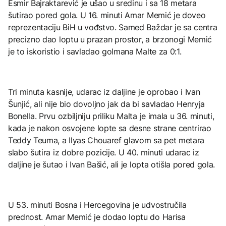
Esmir Bajraktarević je ušao u sredinu i sa 18 metara
šutirao pored gola. U 16. minuti Amar Memić je doveo
reprezentaciju BiH u vođstvo. Samed Baždar je sa centra
precizno dao loptu u prazan prostor, a brzonogi Memić
je to iskoristio i savladao golmana Malte za 0:1.
Tri minuta kasnije, udarac iz daljine je oprobao i Ivan
Šunjić, ali nije bio dovoljno jak da bi savladao Henryja
Bonella. Prvu ozbiljniju priliku Malta je imala u 36. minuti,
kada je nakon osvojene lopte sa desne strane centrirao
Teddy Teuma, a Ilyas Chouaref glavom sa pet metara
slabo šutira iz dobre pozicije. U 40. minuti udarac iz
daljine je šutao i Ivan Bašić, ali je lopta otišla pored gola.
U 53. minuti Bosna i Hercegovina je udvostručila
prednost. Amar Memić je dodao loptu do Harisa