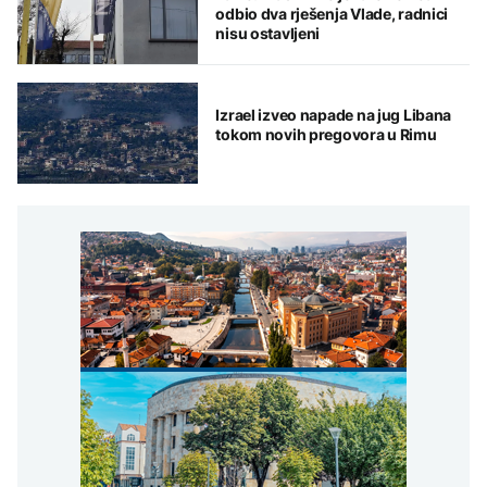
odbio dva rješenja Vlade, radnici
nisu ostavljeni
Izrael izveo napade na jug Libana
tokom novih pregovora u Rimu