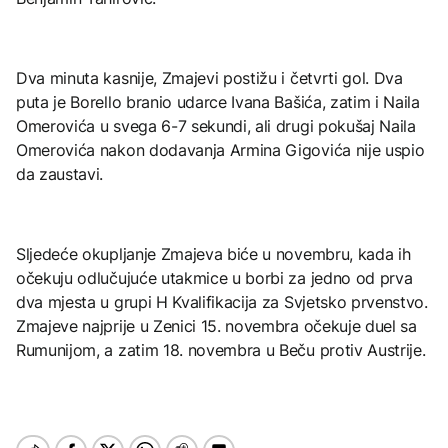
Dva minuta kasnije, Zmajevi postižu i četvrti gol. Dva
puta je Borello branio udarce Ivana Bašića, zatim i Naila
Omerovića u svega 6-7 sekundi, ali drugi pokušaj Naila
Omerovića nakon dodavanja Armina Gigovića nije uspio
da zaustavi.
Sljedeće okupljanje Zmajeva biće u novembru, kada ih
očekuju odlučujuće utakmice u borbi za jedno od prva
dva mjesta u grupi H Kvalifikacija za Svjetsko prvenstvo.
Zmajeve najprije u Zenici 15. novembra očekuje duel sa
Rumunijom, a zatim 18. novembra u Beču protiv Austrije.