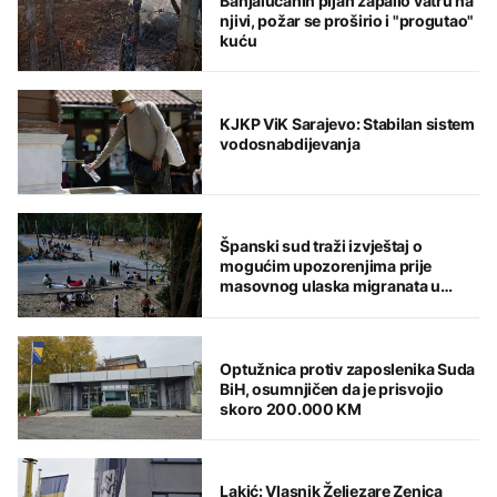
Banjalučanin pijan zapalio vatru na
njivi, požar se proširio i "progutao"
kuću
KJKP ViK Sarajevo: Stabilan sistem
vodosnabdijevanja
Španski sud traži izvještaj o
mogućim upozorenjima prije
masovnog ulaska migranata u
Seutu
Optužnica protiv zaposlenika Suda
BiH, osumnjičen da je prisvojio
skoro 200.000 KM
Lakić: Vlasnik Željezare Zenica