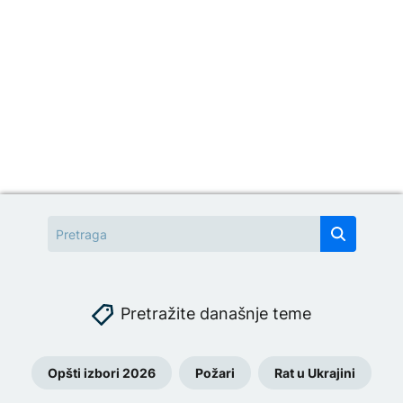
Pretražite današnje teme
Opšti izbori 2026
Požari
Rat u Ukrajini