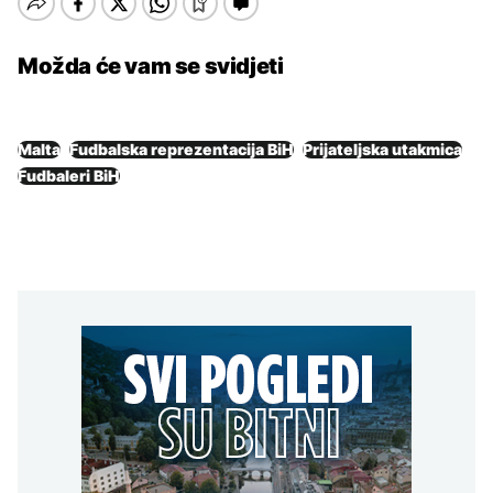
Možda će vam se svidjeti
Malta
Fudbalska reprezentacija BiH
Prijateljska utakmica
Fudbaleri BiH