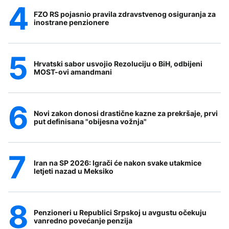
FZO RS pojasnio pravila zdravstvenog osiguranja za
inostrane penzionere
Hrvatski sabor usvojio Rezoluciju o BiH, odbijeni
MOST-ovi amandmani
Novi zakon donosi drastične kazne za prekršaje, prvi
put definisana "obijesna vožnja"
Iran na SP 2026: Igrači će nakon svake utakmice
letjeti nazad u Meksiko
Penzioneri u Republici Srpskoj u avgustu očekuju
vanredno povećanje penzija