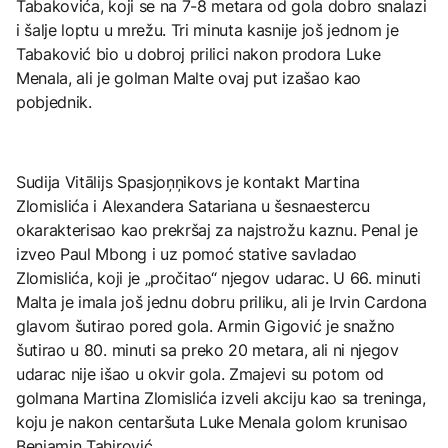
Tabakovića, koji se na 7-8 metara od gola dobro snalazi
i šalje loptu u mrežu. Tri minuta kasnije još jednom je
Tabaković bio u dobroj prilici nakon prodora Luke
Menala, ali je golman Malte ovaj put izašao kao
pobjednik.
Sudija Vitālijs Spasjoņņikovs je kontakt Martina
Zlomislića i Alexandera Satariana u šesnaestercu
okarakterisao kao prekršaj za najstrožu kaznu. Penal je
izveo Paul Mbong i uz pomoć stative savladao
Zlomislića, koji je „pročitao“ njegov udarac. U 66. minuti
Malta je imala još jednu dobru priliku, ali je Irvin Cardona
glavom šutirao pored gola. Armin Gigović je snažno
šutirao u 80. minuti sa preko 20 metara, ali ni njegov
udarac nije išao u okvir gola. Zmajevi su potom od
golmana Martina Zlomislića izveli akciju kao sa treninga,
koju je nakon centaršuta Luke Menala golom krunisao
Benjamin Tahirović.