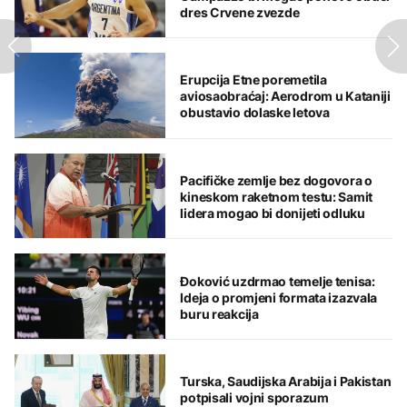
dres Crvene zvezde
Erupcija Etne poremetila
aviosaobraćaj: Aerodrom u Kataniji
obustavio dolaske letova
Pacifičke zemlje bez dogovora o
kineskom raketnom testu: Samit
lidera mogao bi donijeti odluku
Đoković uzdrmao temelje tenisa:
Ideja o promjeni formata izazvala
buru reakcija
Turska, Saudijska Arabija i Pakistan
potpisali vojni sporazum