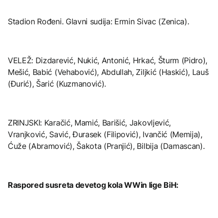
Stadion Rođeni. Glavni sudija: Ermin Sivac (Zenica).
VELEŽ: Dizdarević, Nukić, Antonić, Hrkać, Šturm (Pidro),
Mešić, Babić (Vehabović), Abdullah, Ziljkić (Haskić), Lauš
(Đurić), Šarić (Kuzmanović).
ZRINJSKI: Karačić, Mamić, Barišić, Jakovljević,
Vranjković, Savić, Đurasek (Filipović), Ivančić (Memija),
Ćuže (Abramović), Šakota (Pranjić), Bilbija (Damascan).
Raspored susreta devetog kola WWin lige BiH: