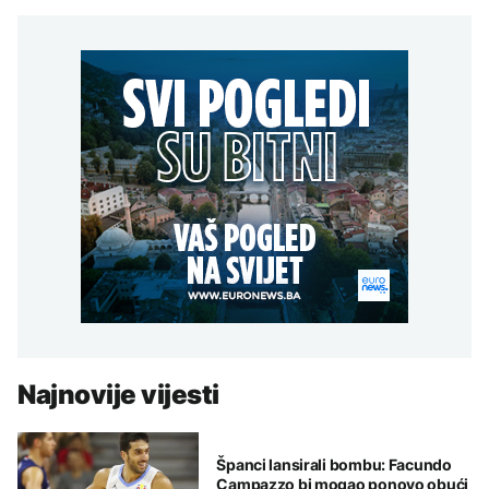
Najnovije vijesti
Španci lansirali bombu: Facundo
Campazzo bi mogao ponovo obući