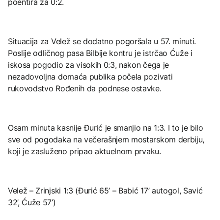
poentira za 0:2.
Situacija za Velež se dodatno pogoršala u 57. minuti.
Poslije odličnog pasa Bilbije kontru je istrčao Ćuže i
iskosa pogodio za visokih 0:3, nakon čega je
nezadovoljna domaća publika počela pozivati
rukovodstvo Rođenih da podnese ostavke.
Osam minuta kasnije Đurić je smanjio na 1:3. I to je bilo
sve od pogodaka na večerašnjem mostarskom derbiju,
koji je zasluženo pripao aktuelnom prvaku.
Velež – Zrinjski 1:3 (Đurić 65’ – Babić 17’ autogol, Savić
32’, Ćuže 57’)