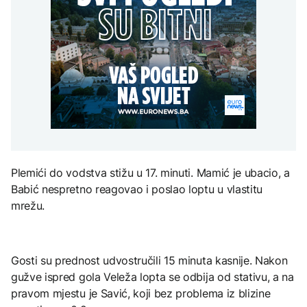
Španija postavila
aktivan, gust dim
djece moraju platiti 942
ultimatum Italiji da ukine
otežava gašenje iz zraka
miliona dolara
Grčka dronovima
granične kontrole
kontrolisala više od 300
AKTUELNO
plaža zbog nelegalnog
zauzimanja obale
Požar kod Konjica i dalje
KULTURA
aktivan, gust dim
FOKUS
otežava gašenje iz zraka
Rat i pijesak prijete
drevnim piramidama
Amerikanci
Meroe u Sudanu
upozoravaju: Putin bi
mogao testirati NATO
ograničenim napadom,
najveći rizik od jeseni
Plemići do vodstva stižu u 17. minuti. Mamić je ubacio, a
ZANIMLJIVOSTI
Babić nespretno reagovao i poslao loptu u vlastitu
Rihanna radi na novom
mrežu.
albumu
Gosti su prednost udvostručili 15 minuta kasnije. Nakon
gužve ispred gola Veleža lopta se odbija od stativu, a na
pravom mjestu je Savić, koji bez problema iz blizine