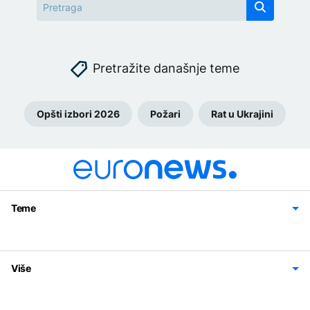
Pretražite današnje teme
Opšti izbori 2026
Požari
Rat u Ukrajini
Teme
Bosna i Hercegovina
Region
Svijet
Sport
Magazin
Više
Impressum
Kontakt