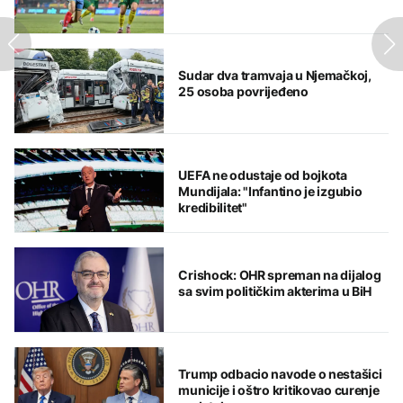
Sudar dva tramvaja u Njemačkoj,
25 osoba povrijeđeno
UEFA ne odustaje od bojkota
Mundijala: "Infantino je izgubio
kredibilitet"
Crishock: OHR spreman na dijalog
sa svim političkim akterima u BiH
Trump odbacio navode o nestašici
municije i oštro kritikovao curenje