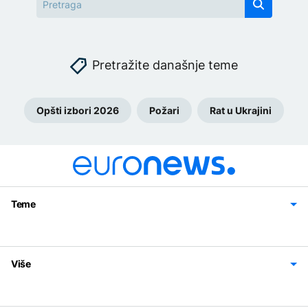
Pretražite današnje teme
Opšti izbori 2026
Požari
Rat u Ukrajini
Teme
Bosna i Hercegovina
Region
Svijet
Sport
Magazin
Više
Impressum
Kontakt