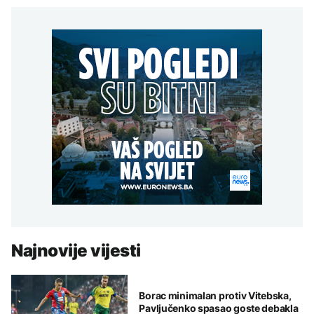
Najnovije vijesti
Borac minimalan protiv Vitebska,
Pavljučenko spasao goste debakla