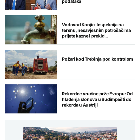
podataka
Vodovod Konjic: Inspekcija na
terenu, nesavjesnim potrošačima
prijete kazne i prekid
vodosnabdijevanja
Požari kod Trebinja pod kontrolom
Rekordne vrućine prže Evropu: Od
hlađenja slonova u Budimpešti do
rekorda u Austriji