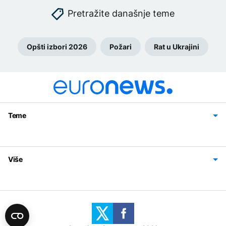
Pretražite današnje teme
Opšti izbori 2026
Požari
Rat u Ukrajini
Teme
Bosna i Hercegovina
Region
Svijet
Sport
Magazin
Više
Impressum
Kontakt
Politika privatnosti
Uslovi korišćenja