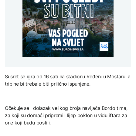
Španija postavila
aktivan, gust dim
djece moraju platiti 942
ultimatum Italiji da ukine
otežava gašenje iz zraka
miliona dolara
Grčka dronovima
granične kontrole
kontrolisala više od 300
AKTUELNO
plaža zbog nelegalnog
zauzimanja obale
Požar kod Konjica i dalje
KULTURA
aktivan, gust dim
FOKUS
otežava gašenje iz zraka
Rat i pijesak prijete
drevnim piramidama
Amerikanci
Meroe u Sudanu
upozoravaju: Putin bi
mogao testirati NATO
ograničenim napadom,
najveći rizik od jeseni
Susret se igra od 16 sati na stadionu Rođeni u Mostaru, a
ZANIMLJIVOSTI
tribine bi trebale biti prilično ispunjene.
Rihanna radi na novom
albumu
Očekuje se i dolazak velikog broja navijača Bordo tima,
za koji su domaći pripremili lijep poklon u vidu iftara za
one koji budu postili.