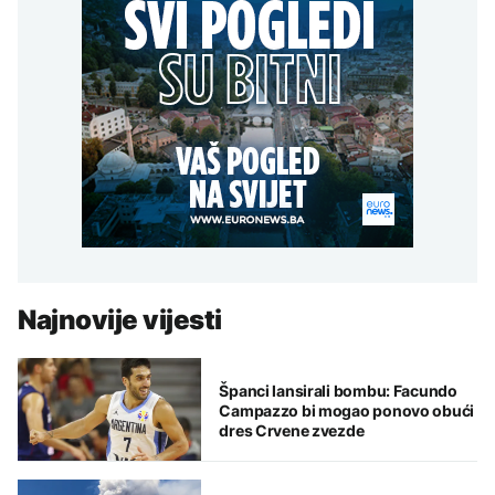
Najnovije vijesti
Španci lansirali bombu: Facundo
Campazzo bi mogao ponovo obući
dres Crvene zvezde