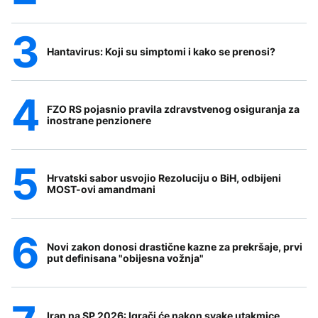
Hantavirus: Koji su simptomi i kako se prenosi?
FZO RS pojasnio pravila zdravstvenog osiguranja za
inostrane penzionere
Hrvatski sabor usvojio Rezoluciju o BiH, odbijeni
MOST-ovi amandmani
Novi zakon donosi drastične kazne za prekršaje, prvi
put definisana "obijesna vožnja"
Iran na SP 2026: Igrači će nakon svake utakmice