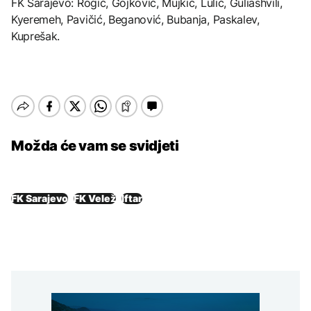
FK Sarajevo: Rogić, Gojković, Mujkić, Lulić, Guliashvili,
Kyeremeh, Pavičić, Beganović, Bubanja, Paskalev,
Kuprešak.
Možda će vam se svidjeti
FK Sarajevo
FK Velež
Iftar