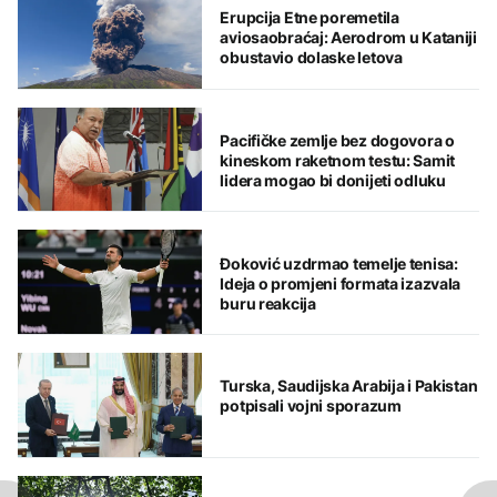
Erupcija Etne poremetila
aviosaobraćaj: Aerodrom u Kataniji
obustavio dolaske letova
Pacifičke zemlje bez dogovora o
kineskom raketnom testu: Samit
lidera mogao bi donijeti odluku
Đoković uzdrmao temelje tenisa:
Ideja o promjeni formata izazvala
buru reakcija
Turska, Saudijska Arabija i Pakistan
potpisali vojni sporazum