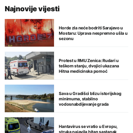
Najnovije vijesti
Horde zla neće bodriti Sarajevo u
Mostaru: Uprava nespremno ušla u
sezonu
Protest u RMU Zenica: Rudari u
teškom stanju, dvojici ukazana
Hitna medicinska pomoć
Sava u Gradišci blizu istorijskog
minimuma, stabilno
vodosnabdijevanje grada
Hantavirus se vratio u Evropu,
struka najavila hitan sastanak