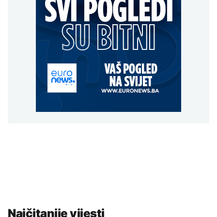
Najčitanije vijesti