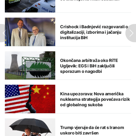
Crishock i Badnjević razgovarali o
digitalizaciji, izborima i jačanju
institucija BiH
Okončana arbitraža oko RiTE
Ugljevik: EGS i BiH zaključili
sporazum o nagodbi
Kina upozorava: Nova američka
nuklearna strategija povećava rizik
od globalnog sukoba
Trump vjeruje da će rat s Iranom
uskoro biti završen