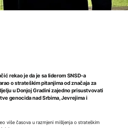
čić rekao je da je sa liderom SNSD-a
ao o strateškim pitanjima od značaja za
djelju u Donjoj Gradini zajedno prisustvovati
rtve genocida nad Srbima, Jevrejima i
o više časova u razmjeni mišljenja o strateškim