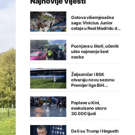
Najnovije vijesti
Gotova višemjesečna
saga: Vinicius Junior
ostaje u Real Madridu do
2032. godine
Pucnjava u školi, učenik
ubio najmanje šest
osoba
Željezničar i BSK
otvaraju novu sezonu
Premijer lige BiH:
Sarajlije u problemima,
Banjalučani pišu istoriju
Poplave u Kini,
evakuisano skoro
30.000 ljudi
Da li su Trump i Hegseth