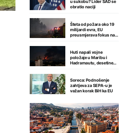
u sukobu? Lider SAD se
obratio naciji
Šteta od požara oko 19
milijardi evra, EU
preusmjerava fokus na
prevenciju
Huti napali vojne
položaje u Maribu i
Hadramautu, desetine
stradalih
Soreca: Podnošenje
zahtjeva za SEPA-u je
važan korak BiH ka EU