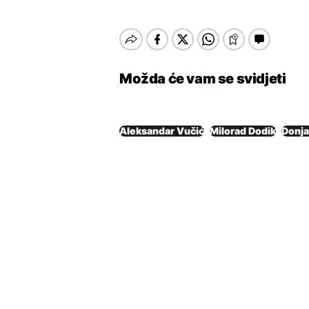
Možda će vam se svidjeti
Aleksandar Vučić
Milorad Dodik
Donja