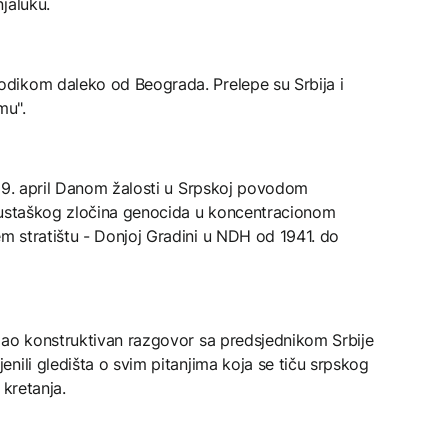
jaluku.
dikom daleko od Beograda. Prelepe su Srbija i
mu".
 19. april Danom žalosti u Srpskoj povodom
 ustaškog zločina genocida u koncentracionom
 stratištu - Donjoj Gradini u NDH od 1941. do
mao konstruktivan razgovor sa predsjednikom Srbije
nili gledišta o svim pitanjima koja se tiču srpskog
 kretanja.