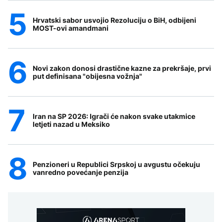
Hrvatski sabor usvojio Rezoluciju o BiH, odbijeni
MOST-ovi amandmani
Novi zakon donosi drastične kazne za prekršaje, prvi
put definisana "obijesna vožnja"
Iran na SP 2026: Igrači će nakon svake utakmice
letjeti nazad u Meksiko
Penzioneri u Republici Srpskoj u avgustu očekuju
vanredno povećanje penzija