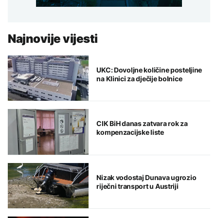
Najnovije vijesti
UKC: Dovoljne količine posteljine
na Klinici za dječije bolnice
CIK BiH danas zatvara rok za
kompenzacijske liste
Nizak vodostaj Dunava ugrozio
riječni transport u Austriji