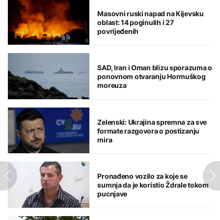
Masovni ruski napad na Kijevsku
oblast: 14 poginulih i 27
povrijeđenih
SAD, Iran i Oman blizu sporazuma o
ponovnom otvaranju Hormuškog
moreuza
Zelenski: Ukrajina spremna za sve
formate razgovora o postizanju
mira
Pronađeno vozilo za koje se
sumnja da je koristio Ždrale tokom
pucnjave