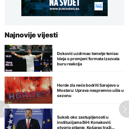
Najnovije vijesti
Đoković uzdrmao temelje tenisa:
Ideja o promjeni formata izazvala
buru reakcija
Horde zla neće bodriti Sarajevo u
Mostaru: Uprava nespremno ušla u
sezonu
Sukob oko zastupljenosti u
institucijama BiH: Konaković
otvorio pitanje, Košarac traži