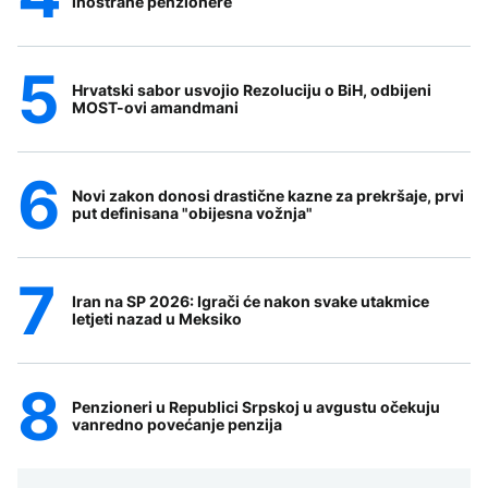
inostrane penzionere
Hrvatski sabor usvojio Rezoluciju o BiH, odbijeni
MOST-ovi amandmani
Novi zakon donosi drastične kazne za prekršaje, prvi
put definisana "obijesna vožnja"
Iran na SP 2026: Igrači će nakon svake utakmice
letjeti nazad u Meksiko
Penzioneri u Republici Srpskoj u avgustu očekuju
vanredno povećanje penzija