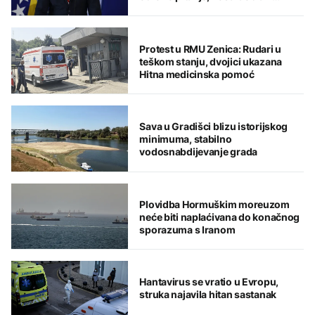
odgovore
Protest u RMU Zenica: Rudari u
teškom stanju, dvojici ukazana
Hitna medicinska pomoć
Sava u Gradišci blizu istorijskog
minimuma, stabilno
vodosnabdijevanje grada
Plovidba Hormuškim moreuzom
neće biti naplaćivana do konačnog
sporazuma s Iranom
Hantavirus se vratio u Evropu,
struka najavila hitan sastanak