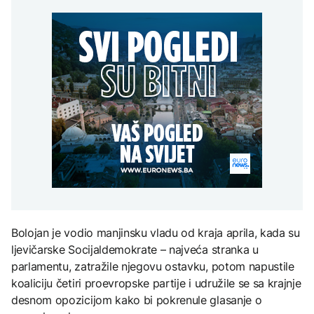
Kallas: EU uvela nove
puta, a troškovi života
AKTUELNO
djece moraju platiti 942
sankcije za pet osoba
2,8
miliona dolara
povezanih s ruskim
Europol: U Srbiji i
vojno-industrijskim
POLITIKA
Njemačkoj uhapšeni
kompleksom
krijumčari koji su
Trivić: BDP rastao 2,7
prebacivali migrante iz
KULTURA
puta, a troškovi života
Sirije
FOKUS
2,8
Rat i pijesak prijete
drevnim piramidama
Svjetske cijene hrane
Meroe u Sudanu
najviše u posljednje tri
godine
ZANIMLJIVOSTI
Rihanna radi na novom
albumu
Bolojan je vodio manjinsku vladu od kraja aprila, kada su
ljevičarske Socijaldemokrate – najveća stranka u
parlamentu, zatražile njegovu ostavku, potom napustile
koaliciju četiri proevropske partije i udružile se sa krajnje
desnom opozicijom kako bi pokrenule glasanje o