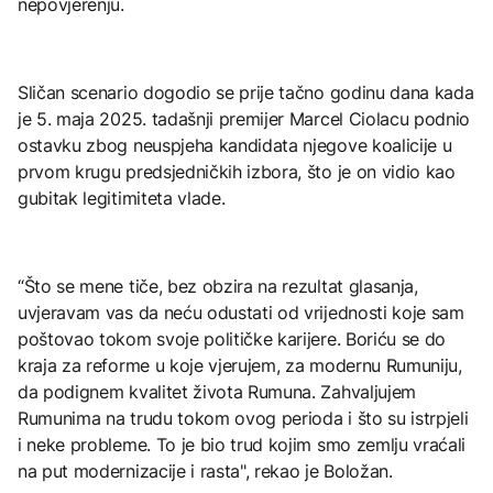
nepovjerenju.
Sličan scenario dogodio se prije tačno godinu dana kada
je 5. maja 2025. tadašnji premijer Marcel Ciolacu podnio
ostavku zbog neuspjeha kandidata njegove koalicije u
prvom krugu predsjedničkih izbora, što je on vidio kao
gubitak legitimiteta vlade.
“Što se mene tiče, bez obzira na rezultat glasanja,
uvjeravam vas da neću odustati od vrijednosti koje sam
poštovao tokom svoje političke karijere. Boriću se do
kraja za reforme u koje vjerujem, za modernu Rumuniju,
da podignem kvalitet života Rumuna. Zahvaljujem
Rumunima na trudu tokom ovog perioda i što su istrpjeli
i neke probleme. To je bio trud kojim smo zemlju vraćali
na put modernizacije i rasta", rekao je Boložan.