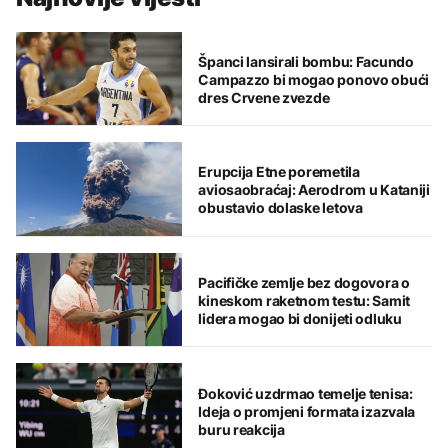
Španci lansirali bombu: Facundo
Campazzo bi mogao ponovo obući
dres Crvene zvezde
Erupcija Etne poremetila
aviosaobraćaj: Aerodrom u Kataniji
obustavio dolaske letova
Pacifičke zemlje bez dogovora o
kineskom raketnom testu: Samit
lidera mogao bi donijeti odluku
Đoković uzdrmao temelje tenisa:
Ideja o promjeni formata izazvala
buru reakcija