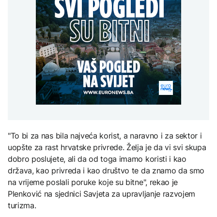
Španija postavila
aktivan, gust dim
djece moraju platiti 942
ultimatum Italiji da ukine
otežava gašenje iz zraka
miliona dolara
Grčka dronovima
granične kontrole
kontrolisala više od 300
AKTUELNO
plaža zbog nelegalnog
zauzimanja obale
Požar kod Konjica i dalje
KULTURA
aktivan, gust dim
FOKUS
otežava gašenje iz zraka
Rat i pijesak prijete
drevnim piramidama
Amerikanci
Meroe u Sudanu
upozoravaju: Putin bi
mogao testirati NATO
ograničenim napadom,
najveći rizik od jeseni
ZANIMLJIVOSTI
"To bi za nas bila najveća korist, a naravno i za sektor i
Rihanna radi na novom
uopšte za rast hrvatske privrede. Želja je da vi svi skupa
albumu
dobro poslujete, ali da od toga imamo koristi i kao
država, kao privreda i kao društvo te da znamo da smo
na vrijeme poslali poruke koje su bitne", rekao je
Plenković na sjednici Savjeta za upravljanje razvojem
turizma.