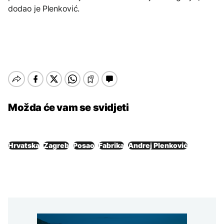
dodao je Plenković.
Možda će vam se svidjeti
Hrvatska
Zagreb
Posao
Fabrika
Andrej Plenković