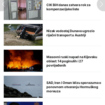
CIK BiH danas zatvara rok za
kompenzacijske liste
Nizak vodostaj Dunava ugrozio
riječni transport u Austriji
Masovni ruski napad na Kijevsku
oblast: 14 poginulih i 27
povrijeđenih
SAD, Iran i Oman blizu sporazuma o
ponovnom otvaranju Hormuškog
moreuza