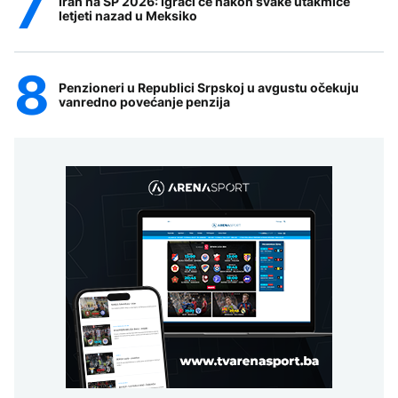
Iran na SP 2026: Igrači će nakon svake utakmice
letjeti nazad u Meksiko
Penzioneri u Republici Srpskoj u avgustu očekuju
vanredno povećanje penzija