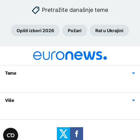
Pretražite današnje teme
Opšti izbori 2026
Požari
Rat u Ukrajini
Teme
Bosna i Hercegovina
Region
Svijet
Sport
Magazin
Više
Impressum
Kontakt
Politika privatnosti
Uslovi korišćenja