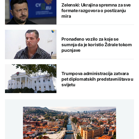
Zelenski: Ukrajina spremna za sve
formate razgovora o postizanju
mira
Pronađeno vozilo za koje se
sumnja da je koristio Ždrale tokom
pucnjave
Trumpova administracija zatvara
pet diplomatskih predstavništava u
svijetu