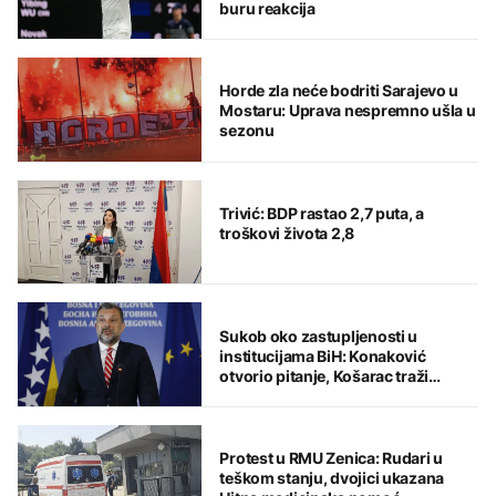
buru reakcija
Horde zla neće bodriti Sarajevo u
Mostaru: Uprava nespremno ušla u
sezonu
Trivić: BDP rastao 2,7 puta, a
troškovi života 2,8
Sukob oko zastupljenosti u
institucijama BiH: Konaković
otvorio pitanje, Košarac traži
odgovore
Protest u RMU Zenica: Rudari u
teškom stanju, dvojici ukazana