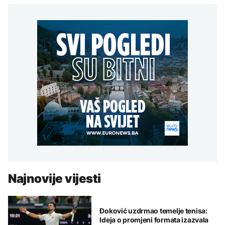
Najnovije vijesti
Đoković uzdrmao temelje tenisa:
Ideja o promjeni formata izazvala