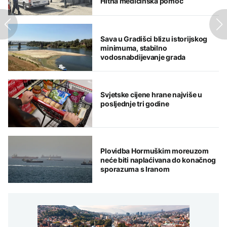
Hitna medicinska pomoć
Sava u Gradišci blizu istorijskog
minimuma, stabilno
vodosnabdijevanje grada
Svjetske cijene hrane najviše u
posljednje tri godine
Plovidba Hormuškim moreuzom
neće biti naplaćivana do konačnog
sporazuma s Iranom