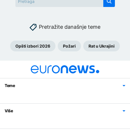
Pretražite današnje teme
Opšti izbori 2026
Požari
Rat u Ukrajini
Teme
Bosna i Hercegovina
Region
Svijet
Sport
Magazin
Više
Impressum
Kontakt