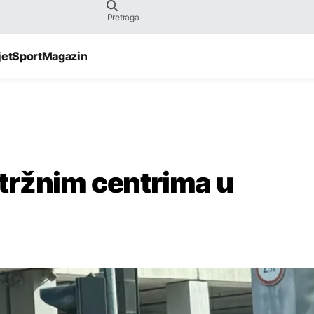
jet
Sport
Magazin
tržnim centrima u