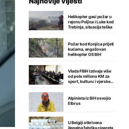
Najnovije vijesti
Helikopter gasi požar u
rejonu Poljica i Luke kod
Trebinja, situacija teška
Požar kod Konjica prijeti
kućama, angažovan
helikopter OS BiH
Vlada FBiH izdvaja više
od pola miliona KM za
sport, kulturu i vjerske
institucije
Alpinista iz BiH osvojio
Elbrus
U Belgiji otkrivena
ilegalna fabrika cigareta,