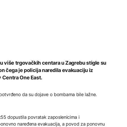
 više trgovačkih centara u Zagrebu stigle su
n čega je policija naredila evakuaciju iz
y Centra One East.
potvrđeno da su dojave o bombama bile lažne.
9:55 dopustila povratak zaposlenicima i
 je ponovno naređena evakuacija, a povod za ponovnu