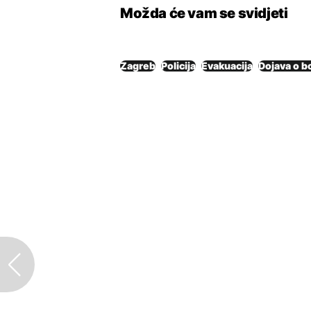
Možda će vam se svidjeti
Zagreb
Policija
Evakuacija
Dojava o 