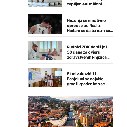
zaplijenjeni milioni
cigareta i tone duhana
Hezonja se emotivno
oprostio od Reala:
Nadam se da će nam se
putevi ponovo ukrstiti
Rudnici ZDK dobili još
30 dana za ovjeru
zdravstvenih knjižica
zaposlenih
Stanivuković: U
Banjaluci se najviše
gradi i građanima se
pruža najviše