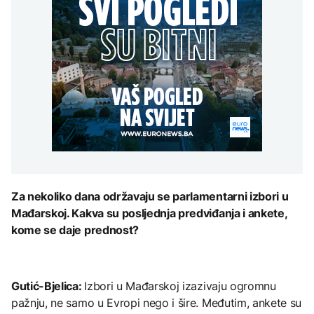
Španija postavila
aktivan, gust dim
djece moraju platiti 942
ultimatum Italiji da ukine
otežava gašenje iz zraka
miliona dolara
Grčka dronovima
granične kontrole
kontrolisala više od 300
AKTUELNO
plaža zbog nelegalnog
zauzimanja obale
Požar kod Konjica i dalje
KULTURA
aktivan, gust dim
FOKUS
otežava gašenje iz zraka
Rat i pijesak prijete
drevnim piramidama
Amerikanci
Meroe u Sudanu
upozoravaju: Putin bi
mogao testirati NATO
ograničenim napadom,
najveći rizik od jeseni
ZANIMLJIVOSTI
Za nekoliko dana održavaju se parlamentarni izbori u
Rihanna radi na novom
Mađarskoj. Kakva su posljednja predviđanja i ankete,
albumu
kome se daje prednost?
Gutić-Bjelica:
Izbori u Mađarskoj izazivaju ogromnu
pažnju, ne samo u Evropi nego i šire. Međutim, ankete su