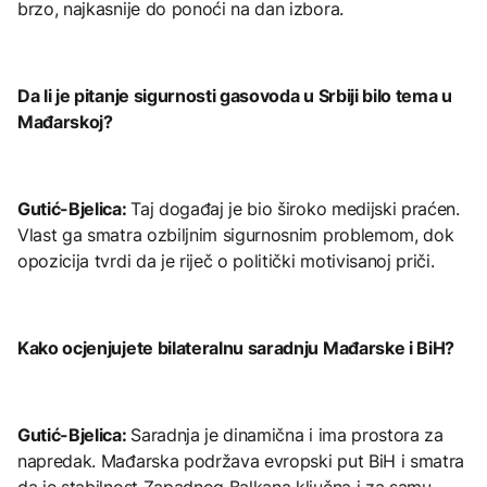
brzo, najkasnije do ponoći na dan izbora.
Da li je pitanje sigurnosti gasovoda u Srbiji bilo tema u
Mađarskoj?
Gutić-Bjelica:
Taj događaj je bio široko medijski praćen.
Vlast ga smatra ozbiljnim sigurnosnim problemom, dok
opozicija tvrdi da je riječ o politički motivisanoj priči.
Kako ocjenjujete bilateralnu saradnju Mađarske i BiH?
Gutić-Bjelica:
Saradnja je dinamična i ima prostora za
napredak. Mađarska podržava evropski put BiH i smatra
da je stabilnost Zapadnog Balkana ključna i za samu