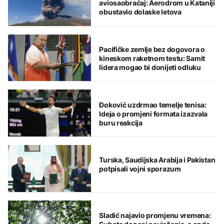
aviosaobraćaj: Aerodrom u Kataniji
obustavio dolaske letova
Pacifičke zemlje bez dogovora o
kineskom raketnom testu: Samit
lidera mogao bi donijeti odluku
Đoković uzdrmao temelje tenisa:
Ideja o promjeni formata izazvala
buru reakcija
Turska, Saudijska Arabija i Pakistan
potpisali vojni sporazum
Sladić najavio promjenu vremena: