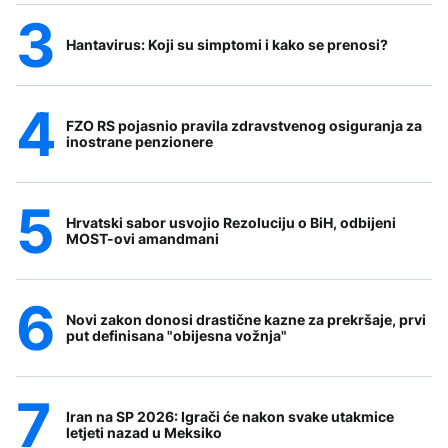
Hantavirus: Koji su simptomi i kako se prenosi?
FZO RS pojasnio pravila zdravstvenog osiguranja za
inostrane penzionere
Hrvatski sabor usvojio Rezoluciju o BiH, odbijeni
MOST-ovi amandmani
Novi zakon donosi drastične kazne za prekršaje, prvi
put definisana "obijesna vožnja"
Iran na SP 2026: Igrači će nakon svake utakmice
letjeti nazad u Meksiko