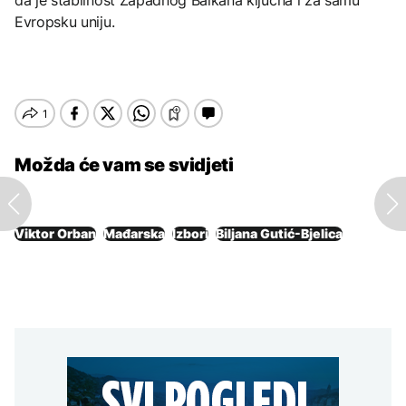
Evropsku uniju.
Možda će vam se svidjeti
Viktor Orban
Mađarska
Izbori
Biljana Gutić-Bjelica