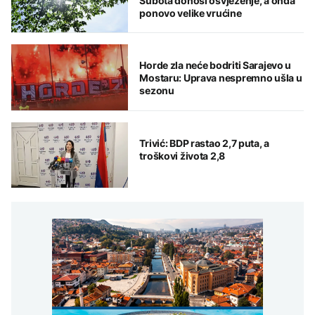
Subota donosi osvježenje, a onda
ponovo velike vrućine
Horde zla neće bodriti Sarajevo u
Mostaru: Uprava nespremno ušla u
sezonu
Trivić: BDP rastao 2,7 puta, a
troškovi života 2,8