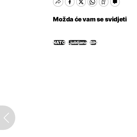
Možda će vam se svidjeti
NATO
Ljubljana
BiH