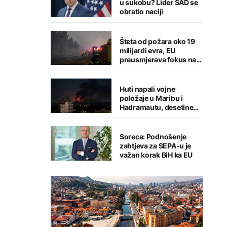
u sukobu? Lider SAD se
obratio naciji
Šteta od požara oko 19
milijardi evra, EU
preusmjerava fokus na
prevenciju
Huti napali vojne
položaje u Maribu i
Hadramautu, desetine
stradalih
Soreca: Podnošenje
zahtjeva za SEPA-u je
važan korak BiH ka EU