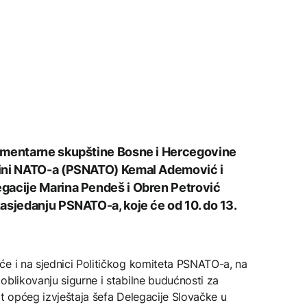
amentarne skupštine Bosne i Hercegovine
tini NATO-a (PSNATO) Kemal Ademović i
gacije Marina Pendeš i Obren Petrović
asjedanju PSNATO-a, koje će od 10. do 13.
će i na sjednici Političkog komiteta PSNATO-a, na
oblikovanju sigurne i stabilne budućnosti za
rt općeg izvještaja šefa Delegacije Slovačke u