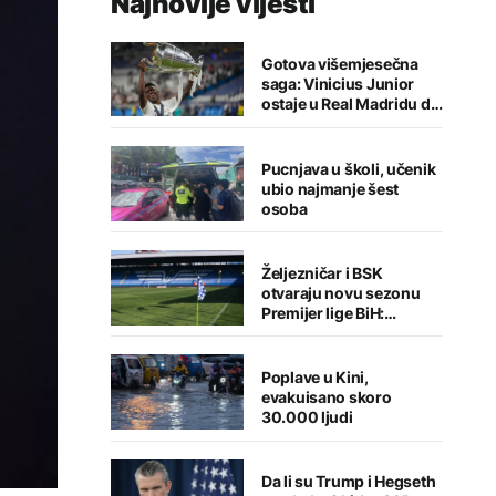
Najnovije vijesti
Gotova višemjesečna
saga: Vinicius Junior
ostaje u Real Madridu do
2032. godine
Pucnjava u školi, učenik
ubio najmanje šest
osoba
Željezničar i BSK
otvaraju novu sezonu
Premijer lige BiH:
Sarajlije u problemima,
Banjalučani pišu istoriju
Poplave u Kini,
evakuisano skoro
30.000 ljudi
Da li su Trump i Hegseth