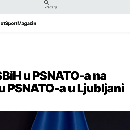
jet
Sport
Magazin
PSBiH u PSNATO-a na
u PSNATO-a u Ljubljani