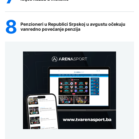
Penzioneri u Republici Srpskoj u avgustu očekuju
vanredno povećanje penzija