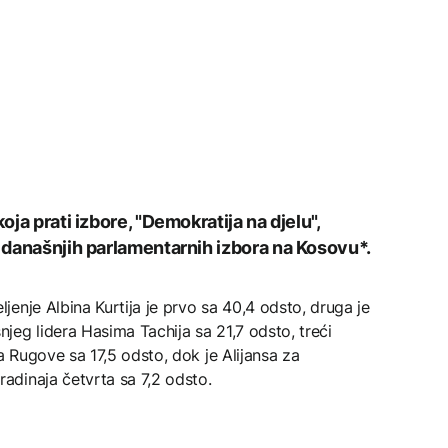
oja prati izbore, "Demokratija na djelu",
e današnjih parlamentarnih izbora na Kosovu*.
enje Albina Kurtija je prvo sa 40,4 odsto, druga je
eg lidera Hasima Tachija sa 21,7 odsto, treći
 Rugove sa 17,5 odsto, dok je Alijansa za
dinaja četvrta sa 7,2 odsto.