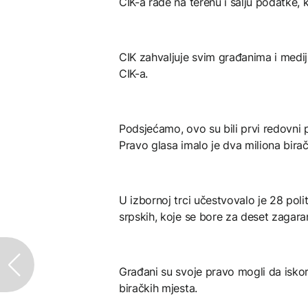
CIK-a rade na terenu i šalju podatke
CIK zahvaljuje svim građanima i medi
CIK-a.
Podsjećamo, ovo su bili prvi redovni 
Pravo glasa imalo je dva miliona bira
U izbornoj trci učestvovalo je 28 polit
srpskih, koje se bore za deset zagara
Građani su svoje pravo mogli da iskor
biračkih mjesta.