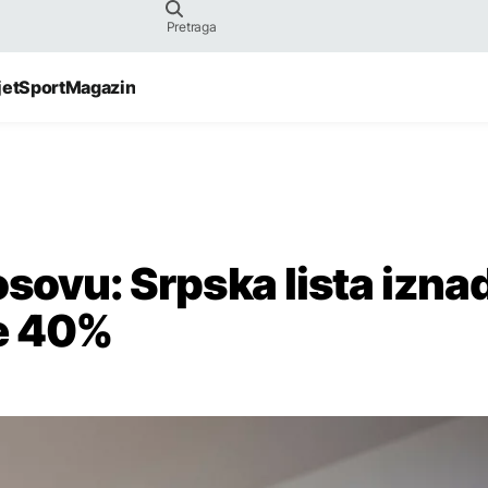
jet
Sport
Magazin
osovu: Srpska lista izna
e 40%