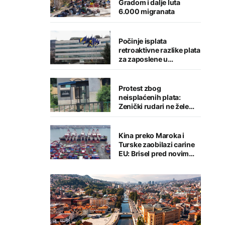
Gradom i dalje luta
6.000 migranata
Počinje isplata
retroaktivne razlike plata
za zaposlene u
institucijama BiH
Protest zbog
neisplaćenih plata:
Zenički rudari ne žele
napustiti jamu
"Raspotočje"
Kina preko Maroka i
Turske zaobilazi carine
EU: Brisel pred novim
trgovinskim izazovom