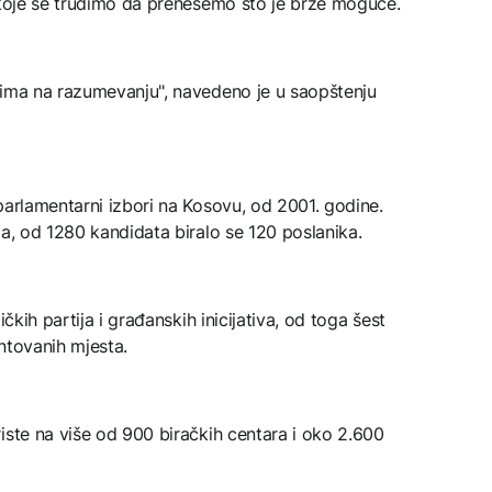
, koje se trudimo da prenesemo što je brže moguće.
jima na razumevanju", navedeno je u saopštenju
parlamentarni izbori na Kosovu, od 2001. godine.
ča, od 1280 kandidata biralo se 120 poslanika.
ičkih partija i građanskih inicijativa, od toga šest
ntovanih mjesta.
iste na više od 900 biračkih centara i oko 2.600