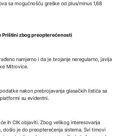
lasova sa mogućnošću greške od plus/minus 1,68
u Prištini zbog preopterećenosti
urađeno namjerno i da je brojanje neregularno, javlja
ke Mitrovice.
podatke nakon prebrojavanja glasačkih listića sa
platformi su evidentni.
 će ih CIK objaviti. Zbog velikog interesovanja
a, došlo je do preopterećenja sistema. Svi timovi