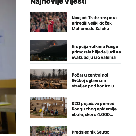
Najnovije vijesti
Navijači Trabzonspora
priredili veliki doček
Mohamedu Salahu
Erupcija vulkana Fuego
primorala hiljade ljudi na
evakuaciju u Gvatemali
Požar u centralnoj
Grčkoj uglavnom
stavljen pod kontrolu
SZO pojačava pomoć
Kongu zbog epidemije
ebole, skoro 4.000
zaraženih
Predsjednik Seute: