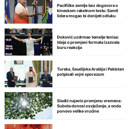
Pacifičke zemlje bez dogovora o
kineskom raketnom testu: Samit
lidera mogao bi donijeti odluku
Đoković uzdrmao temelje tenisa:
Ideja o promjeni formata izazvala
buru reakcija
Turska, Saudijska Arabija i Pakistan
potpisali vojni sporazum
Sladić najavio promjenu vremena:
Subota donosi osvježenje, a onda
ponovo velike vrućine