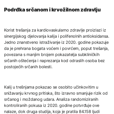
Podrđka srčanom i krvožilnom zdravlju
Korist trešanja za kardiovaskularno zdravlje proizlazi iz
sinergijskog djelovanja kalija i polifenolnih antioksidansa.
Jedno znanstveno istraživanje iz 2020. godine pokazuje
da je prehrana bogata voćem i povrćem, poput trešanja,
povezana s manjim brojem pokazatelja subkliničkih
srčanih oštećenja i naprezanja kod odraslih osoba bez
postojećih srčanih bolesti.
Kalij u trešnjama pokazao se osobito učinkovitim u
snižavanju krvnog pritiska, što izravno smanjuje rizik od
srčanog i moždanog udara. Analiza randomiziranih
kontroliranih pokusa iz 2020. godine potvrđuje ove
nalaze, dok druga studija, koja je pratila 84.158 ljudi