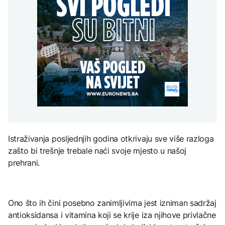
Španija postavila
aktivan, gust dim
djece moraju platiti 942
ultimatum Italiji da ukine
otežava gašenje iz zraka
miliona dolara
Grčka dronovima
granične kontrole
kontrolisala više od 300
AKTUELNO
plaža zbog nelegalnog
zauzimanja obale
Požar kod Konjica i dalje
KULTURA
aktivan, gust dim
FOKUS
otežava gašenje iz zraka
Rat i pijesak prijete
drevnim piramidama
Amerikanci
Meroe u Sudanu
upozoravaju: Putin bi
mogao testirati NATO
ograničenim napadom,
najveći rizik od jeseni
ZANIMLJIVOSTI
Istraživanja posljednjih godina otkrivaju sve više razloga
Rihanna radi na novom
zašto bi trešnje trebale naći svoje mjesto u našoj
albumu
prehrani.
Ono što ih čini posebno zanimljivima jest izniman sadržaj
antioksidansa i vitamina koji se krije iza njihove privlačne