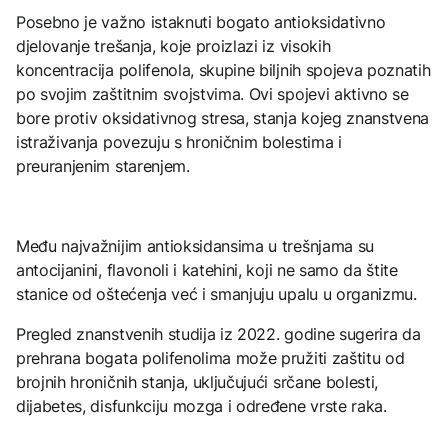
Posebno je važno istaknuti bogato antioksidativno
djelovanje trešanja, koje proizlazi iz visokih
koncentracija polifenola, skupine biljnih spojeva poznatih
po svojim zaštitnim svojstvima. Ovi spojevi aktivno se
bore protiv oksidativnog stresa, stanja kojeg znanstvena
istraživanja povezuju s hroničnim bolestima i
preuranjenim starenjem.
Među najvažnijim antioksidansima u trešnjama su
antocijanini, flavonoli i katehini, koji ne samo da štite
stanice od oštećenja već i smanjuju upalu u organizmu.
Pregled znanstvenih studija iz 2022. godine sugerira da
prehrana bogata polifenolima može pružiti zaštitu od
brojnih hroničnih stanja, uključujući srčane bolesti,
dijabetes, disfunkciju mozga i određene vrste raka.