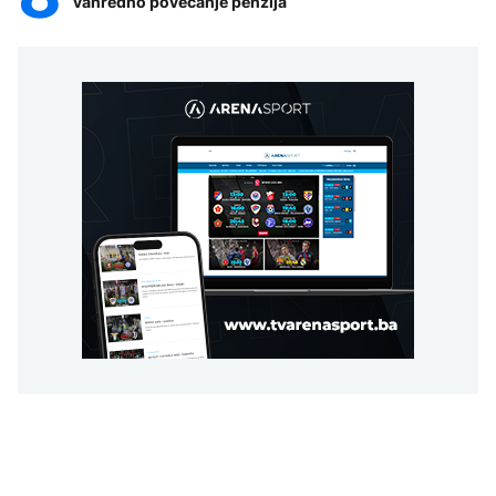
vanredno povećanje penzija