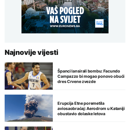
Najnovije vijesti
Španci lansirali bombu: Facundo
Campazzo bi mogao ponovo obući
dres Crvene zvezde
Erupcija Etne poremetila
aviosaobraćaj: Aerodrom u Kataniji
obustavio dolaske letova