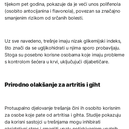
tijekom pet godina, pokazuje da je veći unos polifenola
(osobito antocijanina i flavonola), povezan sa značajno
smanjenim rizikom od srčanih bolesti.
Uz sve navedeno, trešnje imaju nizak glikemijski indeks,
što znači da se ugljikohidrati u njima sporo probavljaju.
Stoga su posebno korisne osobama koje imaju probleme
s kontrolom šećera u krvi, uključujući dijabetičare.
Prirodno olakšanje za artritis i giht
Protuupalno djelovanje trešanja čini ih osobito korisnim
za osobe koje pate od artritisa i gihta. Studije pokazuju
da korisni sastojci u trešnjama mogu inhibirati
oksidativni stres i smanjiti upalu potiskivanjem upalnih