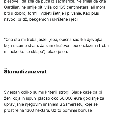
plesove i da zna da puca iz sačmarice. Ne smije da čita
Gardijan, ne smije biti viša od 165 centimetara, ali mora
biti u dobroj formi i voljeti šetnje i plivanje. Kao plus
navodi bridž, bekgemon i ukrštene riječi.
"Ono što mi treba jeste lijepa, obična seoska djevojka
koja razume stvari. Ja sam društven, puno izlazim i treba
mi neko ko se uklapa", rekao je on.
Šta nudi zauzvrat
Svjestan koliko su mu kriteriji strogi, Slade kaže da bi
ženi koja ih ispuni plaćao oko 58.000 eura godišnje za
upravljanje njegovim imanjem u Samersetu, koje se
prostire na 1300 hektara. Uz to pominje bonuse,