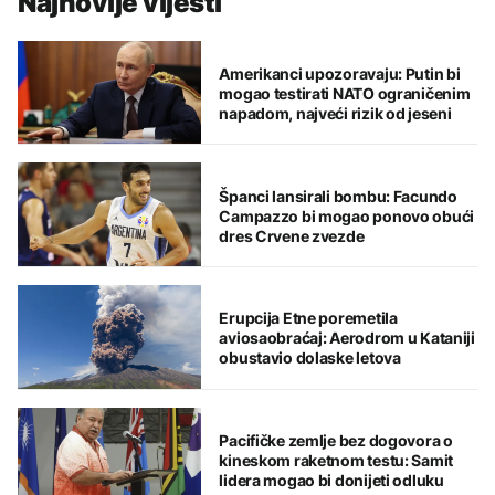
Najnovije vijesti
Amerikanci upozoravaju: Putin bi
mogao testirati NATO ograničenim
napadom, najveći rizik od jeseni
Španci lansirali bombu: Facundo
Campazzo bi mogao ponovo obući
dres Crvene zvezde
Erupcija Etne poremetila
aviosaobraćaj: Aerodrom u Kataniji
obustavio dolaske letova
Pacifičke zemlje bez dogovora o
kineskom raketnom testu: Samit
lidera mogao bi donijeti odluku