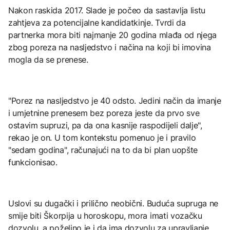
Nakon raskida 2017. Slade je počeo da sastavlja listu
zahtjeva za potencijalne kandidatkinje. Tvrdi da
partnerka mora biti najmanje 20 godina mlađa od njega
zbog poreza na nasljedstvo i načina na koji bi imovina
mogla da se prenese.
"Porez na nasljedstvo je 40 odsto. Jedini način da imanje
i umjetnine prenesem bez poreza jeste da prvo sve
ostavim supruzi, pa da ona kasnije raspodijeli dalje",
rekao je on. U tom kontekstu pomenuo je i pravilo
"sedam godina", računajući na to da bi plan uopšte
funkcionisao.
Uslovi su dugački i prilično neobični. Buduća supruga ne
smije biti Škorpija u horoskopu, mora imati vozačku
dozvolu, a poželjno je i da ima dozvolu za upravljanje