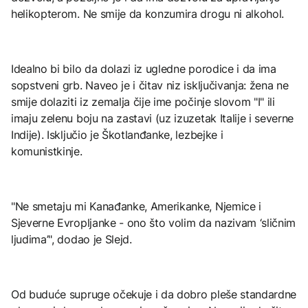
helikopterom. Ne smije da konzumira drogu ni alkohol.
Idealno bi bilo da dolazi iz ugledne porodice i da ima
sopstveni grb. Naveo je i čitav niz isključivanja: žena ne
smije dolaziti iz zemalja čije ime počinje slovom "I" ili
imaju zelenu boju na zastavi (uz izuzetak Italije i severne
Indije). Isključio je Škotlanđanke, lezbejke i
komunistkinje.
"Ne smetaju mi Kanađanke, Amerikanke, Njemice i
Sjeverne Evropljanke - ono što volim da nazivam ‘sličnim
ljudima’", dodao je Slejd.
Od buduće supruge očekuje i da dobro pleše standardne