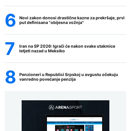
Novi zakon donosi drastične kazne za prekršaje, prvi
put definisana "obijesna vožnja"
Iran na SP 2026: Igrači će nakon svake utakmice
letjeti nazad u Meksiko
Penzioneri u Republici Srpskoj u avgustu očekuju
vanredno povećanje penzija