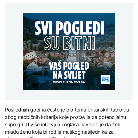
Hidrolozi u Rumuniji
potragu za novom
djece moraju platiti 942
planinarenje i svinjokolj
najavljuju blagi porast
lokacijom regionalne
miliona dolara
nematerijalnom
nivoa Dunava, vodostaj
deponije
kulturnom baštinom
rijeke porastao u
AKTUELNO
Mađarskoj
Mostar i HNK ubrzavaju
KULTURA
potragu za novom
AKTUELNO
lokacijom regionalne
Rat i pijesak prijete
deponije
drevnim piramidama
Španija postavila
Meroe u Sudanu
ultimatum Italiji da ukine
granične kontrole
ZANIMLJIVOSTI
Rihanna radi na novom
albumu
Posljednjih godina često je bio tema britanskih tabloida
zbog neobičnih kriterija koje postavlja za potencijalnu
suprugu. U više intervjua i oglasa navodio je da želi
mlađu ženu koja bi rodila muškog nasljednika za