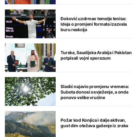
Đoković uzdrmao temelje tenisa:
Ideja o promjeni formata izazvala
buru reakcija
Turska, Saudijska Arabija i Pakistan
potpisali vojni sporazum
Sladić najavio promjenu vremena:
Subota donosi osvježenje, a onda
ponovo velike vrućine
Požar kod Konjica i dalje aktivan,
gust dim otežava gašenje iz zraka