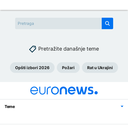
Pretražite današnje teme
Opšti izbori 2026
Požari
Rat u Ukrajini
Teme
Bosna i Hercegovina
Region
Svijet
Sport