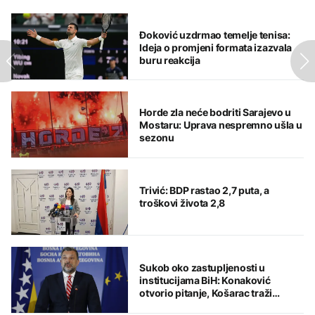
Đoković uzdrmao temelje tenisa:
Ideja o promjeni formata izazvala
buru reakcija
Horde zla neće bodriti Sarajevo u
Mostaru: Uprava nespremno ušla u
sezonu
Trivić: BDP rastao 2,7 puta, a
troškovi života 2,8
Sukob oko zastupljenosti u
institucijama BiH: Konaković
otvorio pitanje, Košarac traži
odgovore