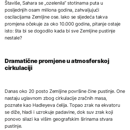
Štaviše, Sahara se „ozelenila“ stotinama puta u
posljednjih osam miliona godina, zahvaljujući
oscilacijama Zemljine ose. Iako se sljedeća takva
promjena očekuje za oko 10.000 godina, pitanje ostaje
isto: šta bi se dogodilo kada bi sve Zemljine pustinje
nestale?
Dramatične promjene u atmosferskoj
cirkulaciji
Danas oko 20 posto Zemljine površine čine pustinje. One
nastaju uglavnom zbog cirkulacije zračnih masa,
poznate kao Hadleyeva ćelija. Topao zrak na ekvatoru
se diže, hladi i uzrokuje padavine, dok suv zrak koji
ponovo silazi ka višim geografskim širinama stvara
pustinje.