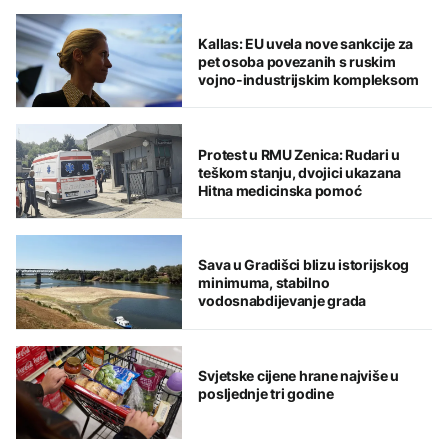
Kallas: EU uvela nove sankcije za
pet osoba povezanih s ruskim
vojno-industrijskim kompleksom
Protest u RMU Zenica: Rudari u
teškom stanju, dvojici ukazana
Hitna medicinska pomoć
Sava u Gradišci blizu istorijskog
minimuma, stabilno
vodosnabdijevanje grada
Svjetske cijene hrane najviše u
posljednje tri godine