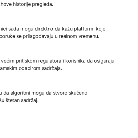
hove historije pregleda.
nici sada mogu direktno da kažu platformi koje
reporuke se prilagođavaju u realnom vremenu.
ećim pritiskom regulatora i korisnika da osiguraju
itamskim odabirom sadržaja.
žu da algoritmi mogu da stvore skučeno
šu štetan sadržaj.