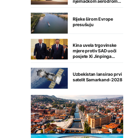
njemačkom aerodromu,
sumnja se na Rusiju
Rijeke širom Evrope
presušuju
Kina uvela trgovinske
mjere protiv SAD uoči
posjete Xi Jinpinga
Washingtonu
Uzbekistan lansirao prvi
satelit Samarkand-2028