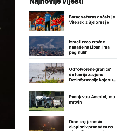
Najnovije vijesti
Borac večeras dočekuje
Vitebsk iz Bjelorusije
Izrael izveo zračne
napade na Liban, ima
poginulih
Od "otvorene granice"
do teorija zavjere:
Dezinformacije koje su
pratile krizu u Seuti
Pucnjava u Americi, ima
mrtvih
Dron koji je nosio
eksploziv pronađen na