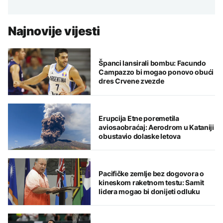
Najnovije vijesti
Španci lansirali bombu: Facundo
Campazzo bi mogao ponovo obući
dres Crvene zvezde
Erupcija Etne poremetila
aviosaobraćaj: Aerodrom u Kataniji
obustavio dolaske letova
Pacifičke zemlje bez dogovora o
kineskom raketnom testu: Samit
lidera mogao bi donijeti odluku