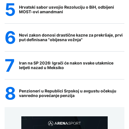
Hrvatski sabor usvojio Rezoluciju o BiH, odbijeni
MOST-ovi amandmani
Novi zakon donosi drastične kazne za prekršaje, prvi
put definisana "obijesna vožnja"
Iran na SP 2026: Igrači će nakon svake utakmice
letjeti nazad u Meksiko
Penzioneri u Republici Srpskoj u avgustu očekuju
vanredno povećanje penzija