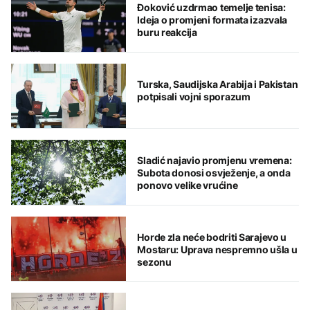
Đoković uzdrmao temelje tenisa:
Ideja o promjeni formata izazvala
buru reakcija
Turska, Saudijska Arabija i Pakistan
potpisali vojni sporazum
Sladić najavio promjenu vremena:
Subota donosi osvježenje, a onda
ponovo velike vrućine
Horde zla neće bodriti Sarajevo u
Mostaru: Uprava nespremno ušla u
sezonu