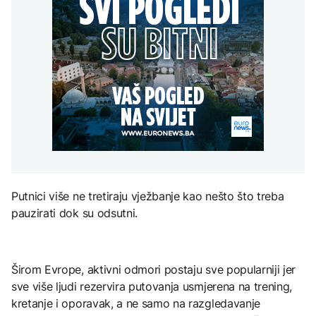
Španija postavila
aktivan, gust dim
djece moraju platiti 942
ultimatum Italiji da ukine
otežava gašenje iz zraka
miliona dolara
Grčka dronovima
granične kontrole
kontrolisala više od 300
AKTUELNO
plaža zbog nelegalnog
zauzimanja obale
Požar kod Konjica i dalje
KULTURA
aktivan, gust dim
FOKUS
otežava gašenje iz zraka
Rat i pijesak prijete
drevnim piramidama
Amerikanci
Meroe u Sudanu
upozoravaju: Putin bi
mogao testirati NATO
ograničenim napadom,
najveći rizik od jeseni
ZANIMLJIVOSTI
Putnici više ne tretiraju vježbanje kao nešto što treba
Rihanna radi na novom
pauzirati dok su odsutni.
albumu
Širom Evrope, aktivni odmori postaju sve popularniji jer
sve više ljudi rezervira putovanja usmjerena na trening,
kretanje i oporavak, a ne samo na razgledavanje